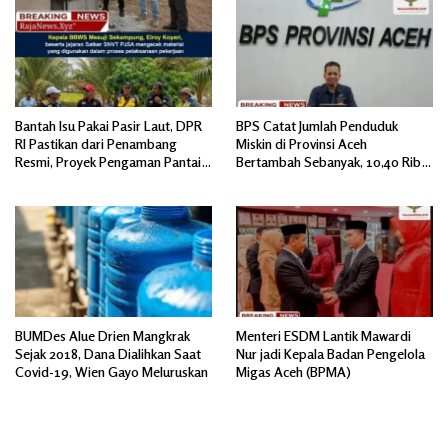
Bantah Isu Pakai Pasir Laut, DPR
BPS Catat Jumlah Penduduk
RI Pastikan dari Penambang
Miskin di Provinsi Aceh
Resmi, Proyek Pengaman Pantai
Bertambah Sebanyak, 10,40 Ribu
Mandiri Sejati Sudah Sesuai
Jiwa
Spesifikasi
BUMDes Alue Drien Mangkrak
Menteri ESDM Lantik Mawardi
Sejak 2018, Dana Dialihkan Saat
Nur jadi Kepala Badan Pengelola
Covid-19, Wien Gayo Meluruskan
Migas Aceh (BPMA)