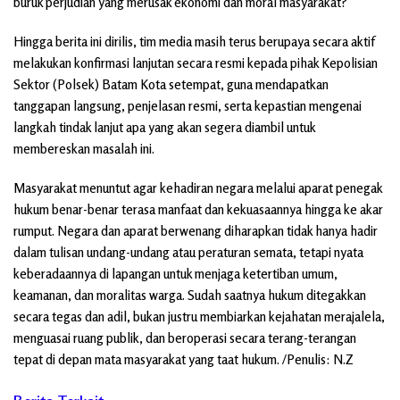
buruk perjudian yang merusak ekonomi dan moral masyarakat?
Hingga berita ini dirilis, tim media masih terus berupaya secara aktif
melakukan konfirmasi lanjutan secara resmi kepada pihak Kepolisian
Sektor (Polsek) Batam Kota setempat, guna mendapatkan
tanggapan langsung, penjelasan resmi, serta kepastian mengenai
langkah tindak lanjut apa yang akan segera diambil untuk
membereskan masalah ini.
Masyarakat menuntut agar kehadiran negara melalui aparat penegak
hukum benar-benar terasa manfaat dan kekuasaannya hingga ke akar
rumput. Negara dan aparat berwenang diharapkan tidak hanya hadir
dalam tulisan undang-undang atau peraturan semata, tetapi nyata
keberadaannya di lapangan untuk menjaga ketertiban umum,
keamanan, dan moralitas warga. Sudah saatnya hukum ditegakkan
secara tegas dan adil, bukan justru membiarkan kejahatan merajalela,
menguasai ruang publik, dan beroperasi secara terang-terangan
tepat di depan mata masyarakat yang taat hukum. /Penulis: N.Z