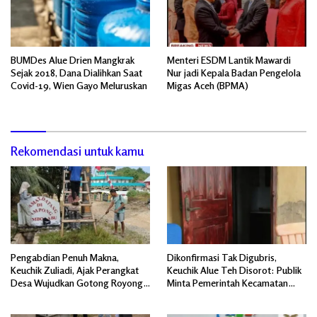
BUMDes Alue Drien Mangkrak
Menteri ESDM Lantik Mawardi
Sejak 2018, Dana Dialihkan Saat
Nur jadi Kepala Badan Pengelola
Covid-19, Wien Gayo Meluruskan
Migas Aceh (BPMA)
Rekomendasi untuk kamu
Pengabdian Penuh Makna,
Dikonfirmasi Tak Digubris,
Keuchik Zuliadi, Ajak Perangkat
Keuchik Alue Teh Disorot: Publik
Desa Wujudkan Gotong Royong,
Minta Pemerintah Kecamatan
Menghiasi Pintu Gerbang Masuk.
Bertindak, Jangan Memicu
Polemik Baru.