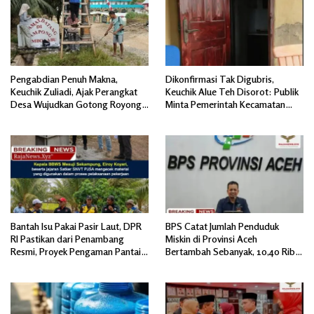
Pengabdian Penuh Makna,
Dikonfirmasi Tak Digubris,
Keuchik Zuliadi, Ajak Perangkat
Keuchik Alue Teh Disorot: Publik
Desa Wujudkan Gotong Royong,
Minta Pemerintah Kecamatan
Menghiasi Pintu Gerbang Masuk.
Bertindak, Jangan Memicu
Polemik Baru.
Bantah Isu Pakai Pasir Laut, DPR
BPS Catat Jumlah Penduduk
RI Pastikan dari Penambang
Miskin di Provinsi Aceh
Resmi, Proyek Pengaman Pantai
Bertambah Sebanyak, 10,40 Ribu
Mandiri Sejati Sudah Sesuai
Jiwa
Spesifikasi