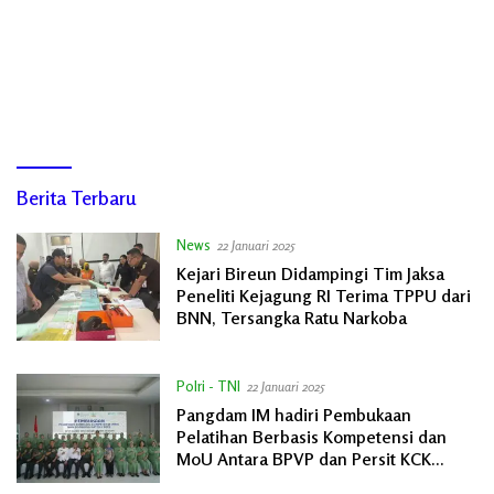
RAJANEWS
Berita Terbaru
News
22 Januari 2025
Kejari Bireun Didampingi Tim Jaksa
Peneliti Kejagung RI Terima TPPU dari
BNN, Tersangka Ratu Narkoba
Polri - TNI
22 Januari 2025
Pangdam IM hadiri Pembukaan
Pelatihan Berbasis Kompetensi dan
MoU Antara BPVP dan Persit KCK
Daerah Iskandar Muda.