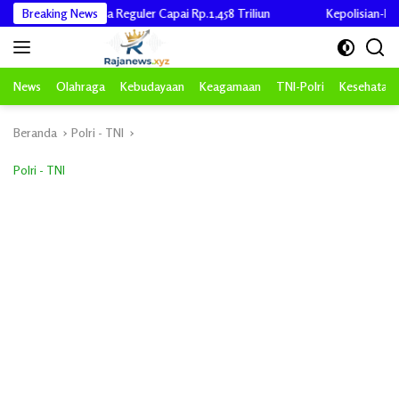
Langsung
Desa Reguler Capai Rp.1,458 Triliun
Breaking News
Kepolisian-RI Polda Aceh Nya
ke
konten
News
Olahraga
Kebudayaan
Keagamaan
TNI-Polri
Kesehatan
Beranda
Polri - TNI
Polri - TNI