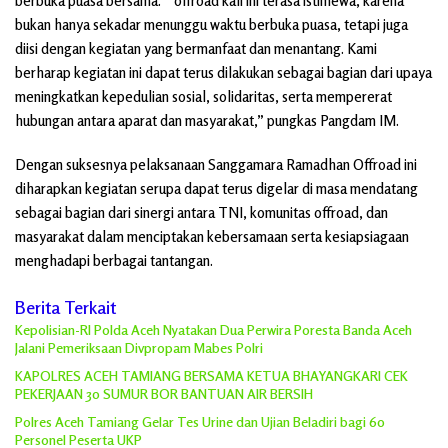
berbuka puasa bersama. ” offroad kali ini terasa istimewa, karena
bukan hanya sekadar menunggu waktu berbuka puasa, tetapi juga
diisi dengan kegiatan yang bermanfaat dan menantang. Kami
berharap kegiatan ini dapat terus dilakukan sebagai bagian dari upaya
meningkatkan kepedulian sosial, solidaritas, serta mempererat
hubungan antara aparat dan masyarakat,” pungkas Pangdam IM.
Dengan suksesnya pelaksanaan Sanggamara Ramadhan Offroad ini
diharapkan kegiatan serupa dapat terus digelar di masa mendatang
sebagai bagian dari sinergi antara TNI, komunitas offroad, dan
masyarakat dalam menciptakan kebersamaan serta kesiapsiagaan
menghadapi berbagai tantangan.
Berita Terkait
Kepolisian-RI Polda Aceh Nyatakan Dua Perwira Poresta Banda Aceh
Jalani Pemeriksaan Divpropam Mabes Polri
KAPOLRES ACEH TAMIANG BERSAMA KETUA BHAYANGKARI CEK
PEKERJAAN 30 SUMUR BOR BANTUAN AIR BERSIH
Polres Aceh Tamiang Gelar Tes Urine dan Ujian Beladiri bagi 60
Personel Peserta UKP