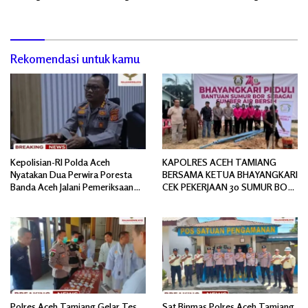
Bendera Merah Putih
Pascabanjir
Rekomendasi untuk kamu
Kepolisian-RI Polda Aceh
KAPOLRES ACEH TAMIANG
Nyatakan Dua Perwira Poresta
BERSAMA KETUA BHAYANGKARI
Banda Aceh Jalani Pemeriksaan
CEK PEKERJAAN 30 SUMUR BOR
Divpropam Mabes Polri
BANTUAN AIR BERSIH
Polres Aceh Tamiang Gelar Tes
Sat Binmas Polres Aceh Tamiang