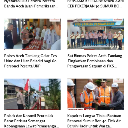
Nyatakan Dua Perwira Poresta
BERSAMA KETUA BHAYANGKARI
Banda Aceh Jalani Pemeriksaan
CEK PEKERJAAN 30 SUMUR BOR
Divpropam Mabes Polri
BANTUAN AIR BERSIH
Polres Aceh Tamiang Gelar Tes
Sat Binmas Polres Aceh Tamiang
Urine dan Ujian Beladiri bagi 60
Tingkatkan Pembinaan dan
Personel Peserta UKP
Pengawasan Satpam di PKS
PTPN IV Regional 6 Pulau Tiga
Polsek dan Koramil Peureulak
Kapolres Langsa Tinjau Bantuan
Barat Perkuat Semangat
Renovasi Sumur Bor, 40 Titik Air
Kebangsaan Lewat Pemasangan
Bersih Hadir untuk Warga