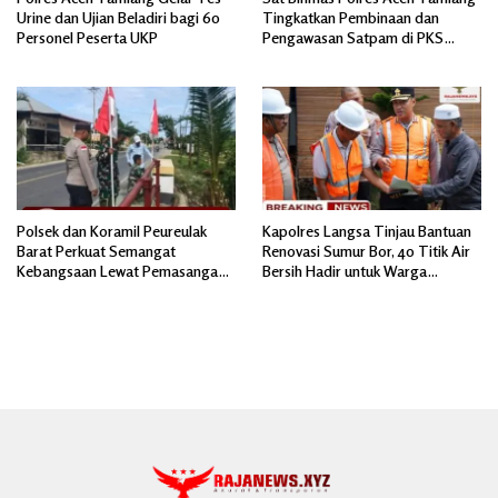
Urine dan Ujian Beladiri bagi 60
Tingkatkan Pembinaan dan
Personel Peserta UKP
Pengawasan Satpam di PKS
PTPN IV Regional 6 Pulau Tiga
Polsek dan Koramil Peureulak
Kapolres Langsa Tinjau Bantuan
Barat Perkuat Semangat
Renovasi Sumur Bor, 40 Titik Air
Kebangsaan Lewat Pemasangan
Bersih Hadir untuk Warga
Bendera Merah Putih
Pascabanjir