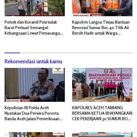
Polsek dan Koramil Peureulak
Kapolres Langsa Tinjau Bantuan
Barat Perkuat Semangat
Renovasi Sumur Bor, 40 Titik Air
Kebangsaan Lewat Pemasangan
Bersih Hadir untuk Warga
Bendera Merah Putih
Pascabanjir
Rekomendasi untuk kamu
Kepolisian-RI Polda Aceh
KAPOLRES ACEH TAMIANG
Nyatakan Dua Perwira Poresta
BERSAMA KETUA BHAYANGKARI
Banda Aceh Jalani Pemeriksaan
CEK PEKERJAAN 30 SUMUR BOR
Divpropam Mabes Polri
BANTUAN AIR BERSIH