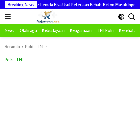
Langsung
 PRR Aceh: Pemda Bisa Usul Pekerjaan Rehab-Rekon Masuk Inpres
Breaking News
ke
konten
News
Olahraga
Kebudayaan
Keagamaan
TNI-Polri
Kesehatan
Beranda
Polri - TNI
Polri - TNI