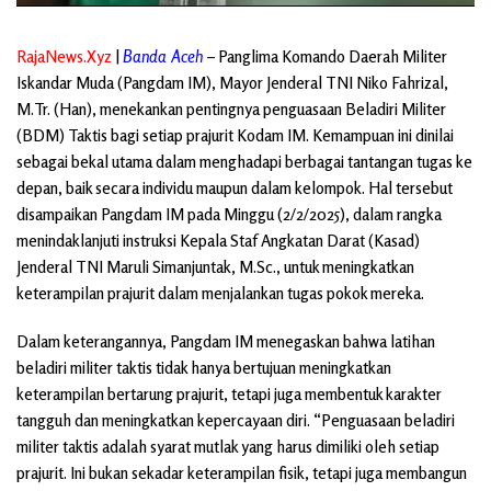
RajaNews.Xyz
|
Banda Aceh
– Panglima Komando Daerah Militer
Iskandar Muda (Pangdam IM), Mayor Jenderal TNI Niko Fahrizal,
M.Tr. (Han), menekankan pentingnya penguasaan Beladiri Militer
(BDM) Taktis bagi setiap prajurit Kodam IM. Kemampuan ini dinilai
sebagai bekal utama dalam menghadapi berbagai tantangan tugas ke
depan, baik secara individu maupun dalam kelompok. Hal tersebut
disampaikan Pangdam IM pada Minggu (2/2/2025), dalam rangka
menindaklanjuti instruksi Kepala Staf Angkatan Darat (Kasad)
Jenderal TNI Maruli Simanjuntak, M.Sc., untuk meningkatkan
keterampilan prajurit dalam menjalankan tugas pokok mereka.
Dalam keterangannya, Pangdam IM menegaskan bahwa latihan
beladiri militer taktis tidak hanya bertujuan meningkatkan
keterampilan bertarung prajurit, tetapi juga membentuk karakter
tangguh dan meningkatkan kepercayaan diri. “Penguasaan beladiri
militer taktis adalah syarat mutlak yang harus dimiliki oleh setiap
prajurit. Ini bukan sekadar keterampilan fisik, tetapi juga membangun