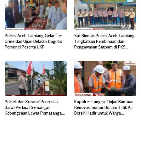
Polres Aceh Tamiang Gelar Tes
Sat Binmas Polres Aceh Tamiang
Urine dan Ujian Beladiri bagi 60
Tingkatkan Pembinaan dan
Personel Peserta UKP
Pengawasan Satpam di PKS
PTPN IV Regional 6 Pulau Tiga
Polsek dan Koramil Peureulak
Kapolres Langsa Tinjau Bantuan
Barat Perkuat Semangat
Renovasi Sumur Bor, 40 Titik Air
Kebangsaan Lewat Pemasangan
Bersih Hadir untuk Warga
Bendera Merah Putih
Pascabanjir