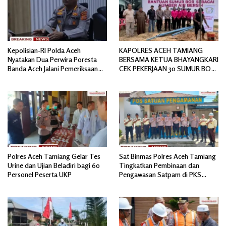
Kepolisian-RI Polda Aceh
KAPOLRES ACEH TAMIANG
Nyatakan Dua Perwira Poresta
BERSAMA KETUA BHAYANGKARI
Banda Aceh Jalani Pemeriksaan
CEK PEKERJAAN 30 SUMUR BOR
Divpropam Mabes Polri
BANTUAN AIR BERSIH
Polres Aceh Tamiang Gelar Tes
Sat Binmas Polres Aceh Tamiang
Urine dan Ujian Beladiri bagi 60
Tingkatkan Pembinaan dan
Personel Peserta UKP
Pengawasan Satpam di PKS
PTPN IV Regional 6 Pulau Tiga