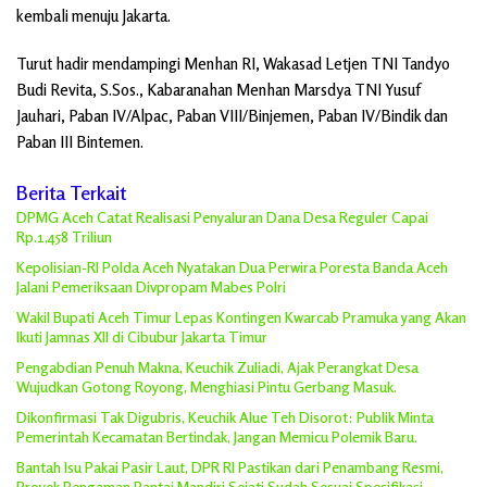
kembali menuju Jakarta.
Turut hadir mendampingi Menhan RI, Wakasad Letjen TNI Tandyo
Budi Revita, S.Sos., Kabaranahan Menhan Marsdya TNI Yusuf
Jauhari, Paban IV/Alpac, Paban VIII/Binjemen, Paban IV/Bindik dan
Paban III Bintemen.
Berita Terkait
DPMG Aceh Catat Realisasi Penyaluran Dana Desa Reguler Capai
Rp.1,458 Triliun
Kepolisian-RI Polda Aceh Nyatakan Dua Perwira Poresta Banda Aceh
Jalani Pemeriksaan Divpropam Mabes Polri
Wakil Bupati Aceh Timur Lepas Kontingen Kwarcab Pramuka yang Akan
Ikuti Jamnas XII di Cibubur Jakarta Timur
Pengabdian Penuh Makna, Keuchik Zuliadi, Ajak Perangkat Desa
Wujudkan Gotong Royong, Menghiasi Pintu Gerbang Masuk.
Dikonfirmasi Tak Digubris, Keuchik Alue Teh Disorot: Publik Minta
Pemerintah Kecamatan Bertindak, Jangan Memicu Polemik Baru.
Bantah Isu Pakai Pasir Laut, DPR RI Pastikan dari Penambang Resmi,
Proyek Pengaman Pantai Mandiri Sejati Sudah Sesuai Spesifikasi