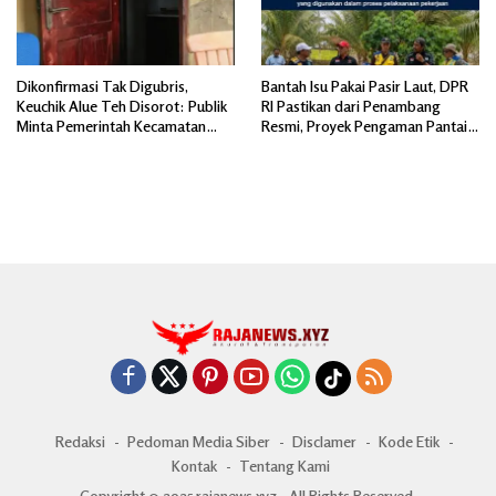
Dikonfirmasi Tak Digubris,
Bantah Isu Pakai Pasir Laut, DPR
Keuchik Alue Teh Disorot: Publik
RI Pastikan dari Penambang
Minta Pemerintah Kecamatan
Resmi, Proyek Pengaman Pantai
Bertindak, Jangan Memicu
Mandiri Sejati Sudah Sesuai
Polemik Baru.
Spesifikasi
Redaksi
Pedoman Media Siber
Disclamer
Kode Etik
Kontak
Tentang Kami
Copyright © 2025 rajanews.xyz - All Rights Reserved.