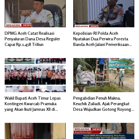
DPMG Aceh Catat Realisasi
Kepolisian-RI Polda Aceh
Penyaluran Dana Desa Reguler
Nyatakan Dua Perwira Poresta
Capai Rp.1,458 Triliun
Banda Aceh Jalani Pemeriksaan
Divpropam Mabes Polri
Wakil Bupati Aceh Timur Lepas
Pengabdian Penuh Makna,
Kontingen Kwarcab Pramuka
Keuchik Zuliadi, Ajak Perangkat
yang Akan Ikuti Jamnas XII di
Desa Wujudkan Gotong Royong,
Cibubur Jakarta Timur
Menghiasi Pintu Gerbang Masuk.