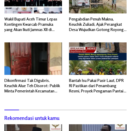
Wakil Bupati Aceh Timur Lepas
Pengabdian Penuh Makna,
Kontingen Kwarcab Pramuka
Keuchik Zuliadi, Ajak Perangkat
yang Akan Ikuti Jamnas XII di
Desa Wujudkan Gotong Royong,
Cibubur Jakarta Timur
Menghiasi Pintu Gerbang Masuk.
Dikonfirmasi Tak Digubris,
Bantah Isu Pakai Pasir Laut, DPR
Keuchik Alue Teh Disorot: Publik
RI Pastikan dari Penambang
Minta Pemerintah Kecamatan
Resmi, Proyek Pengaman Pantai
Bertindak, Jangan Memicu
Mandiri Sejati Sudah Sesuai
Polemik Baru.
Spesifikasi
Rekomendasi untuk kamu