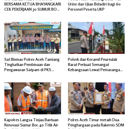
BERSAMA KETUA BHAYANGKARI
Urine dan Ujian Beladiri bagi 60
CEK PEKERJAAN 30 SUMUR BOR
Personel Peserta UKP
BANTUAN AIR BERSIH
Sat Binmas Polres Aceh Tamiang
Polsek dan Koramil Peureulak
Tingkatkan Pembinaan dan
Barat Perkuat Semangat
Pengawasan Satpam di PKS
Kebangsaan Lewat Pemasangan
PTPN IV Regional 6 Pulau Tiga
Bendera Merah Putih
Kapolres Langsa Tinjau Bantuan
Polres Aceh Timur meraih Dua
Renovasi Sumur Bor, 40 Titik Air
Penghargaan pada Rakernis SDM