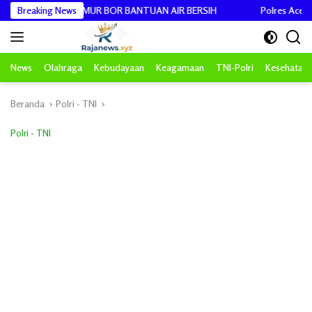
Langsung
N 30 SUMUR BOR BANTUAN AIR BERSIH
Breaking News
Polres Aceh Tamiang Gel
ke
konten
News
Olahraga
Kebudayaan
Keagamaan
TNI-Polri
Kesehatan
Beranda
Polri - TNI
Polri - TNI