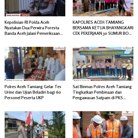
Kepolisian-RI Polda Aceh
KAPOLRES ACEH TAMIANG
Nyatakan Dua Perwira Poresta
BERSAMA KETUA BHAYANGKARI
Banda Aceh Jalani Pemeriksaan
CEK PEKERJAAN 30 SUMUR BOR
Divpropam Mabes Polri
BANTUAN AIR BERSIH
Polres Aceh Tamiang Gelar Tes
Sat Binmas Polres Aceh Tamiang
Urine dan Ujian Beladiri bagi 60
Tingkatkan Pembinaan dan
Personel Peserta UKP
Pengawasan Satpam di PKS
PTPN IV Regional 6 Pulau Tiga