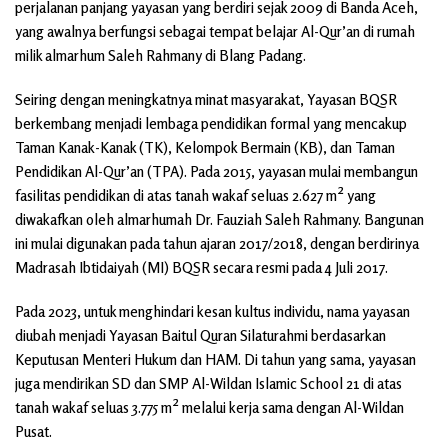
perjalanan panjang yayasan yang berdiri sejak 2009 di Banda Aceh,
yang awalnya berfungsi sebagai tempat belajar Al-Qur’an di rumah
milik almarhum Saleh Rahmany di Blang Padang.
Seiring dengan meningkatnya minat masyarakat, Yayasan BQSR
berkembang menjadi lembaga pendidikan formal yang mencakup
Taman Kanak-Kanak (TK), Kelompok Bermain (KB), dan Taman
Pendidikan Al-Qur’an (TPA). Pada 2015, yayasan mulai membangun
fasilitas pendidikan di atas tanah wakaf seluas 2.627 m² yang
diwakafkan oleh almarhumah Dr. Fauziah Saleh Rahmany. Bangunan
ini mulai digunakan pada tahun ajaran 2017/2018, dengan berdirinya
Madrasah Ibtidaiyah (MI) BQSR secara resmi pada 4 Juli 2017.
Pada 2023, untuk menghindari kesan kultus individu, nama yayasan
diubah menjadi Yayasan Baitul Quran Silaturahmi berdasarkan
Keputusan Menteri Hukum dan HAM. Di tahun yang sama, yayasan
juga mendirikan SD dan SMP Al-Wildan Islamic School 21 di atas
tanah wakaf seluas 3.775 m² melalui kerja sama dengan Al-Wildan
Pusat.