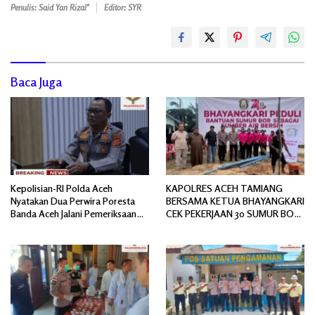
Penulis: Said Yan Rizal"
Editor: SYR
Baca Juga
Kepolisian-RI Polda Aceh
KAPOLRES ACEH TAMIANG
Nyatakan Dua Perwira Poresta
BERSAMA KETUA BHAYANGKARI
Banda Aceh Jalani Pemeriksaan
CEK PEKERJAAN 30 SUMUR BOR
Divpropam Mabes Polri
BANTUAN AIR BERSIH