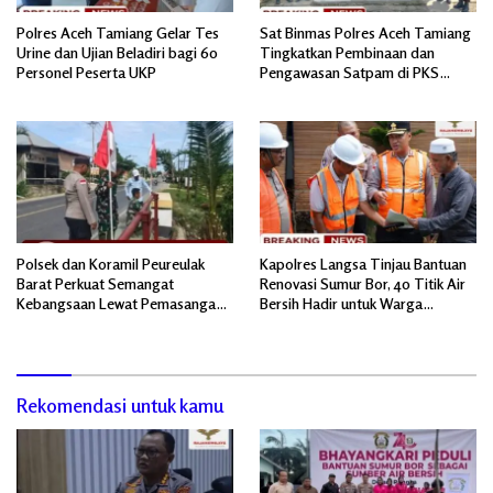
Polres Aceh Tamiang Gelar Tes
Sat Binmas Polres Aceh Tamiang
Urine dan Ujian Beladiri bagi 60
Tingkatkan Pembinaan dan
Personel Peserta UKP
Pengawasan Satpam di PKS
PTPN IV Regional 6 Pulau Tiga
Polsek dan Koramil Peureulak
Kapolres Langsa Tinjau Bantuan
Barat Perkuat Semangat
Renovasi Sumur Bor, 40 Titik Air
Kebangsaan Lewat Pemasangan
Bersih Hadir untuk Warga
Bendera Merah Putih
Pascabanjir
Rekomendasi untuk kamu