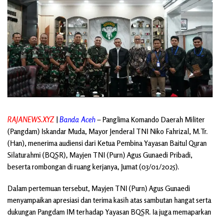
RAJANEWS.XYZ
|
Banda Aceh
– Panglima Komando Daerah Militer
(Pangdam) Iskandar Muda, Mayor Jenderal TNI Niko Fahrizal, M.Tr.
(Han), menerima audiensi dari Ketua Pembina Yayasan Baitul Quran
Silaturahmi (BQSR), Mayjen TNI (Purn) Agus Gunaedi Pribadi,
beserta rombongan di ruang kerjanya, Jumat (03/01/2025).
Dalam pertemuan tersebut, Mayjen TNI (Purn) Agus Gunaedi
menyampaikan apresiasi dan terima kasih atas sambutan hangat serta
dukungan Pangdam IM terhadap Yayasan BQSR. Ia juga memaparkan