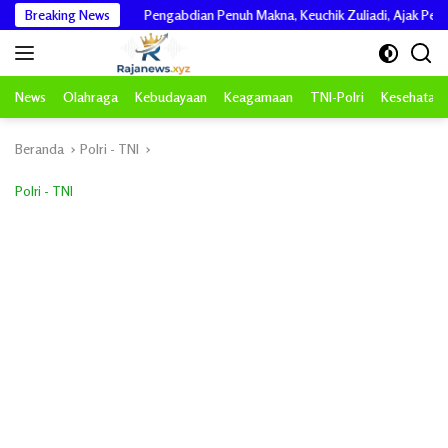
Langsung
mur
Breaking News
Pengabdian Penuh Makna, Keuchik Zuliadi, Ajak Perangkat De
ke
konten
News
Olahraga
Kebudayaan
Keagamaan
TNI-Polri
Kesehatan
Beranda
Polri - TNI
Polri - TNI