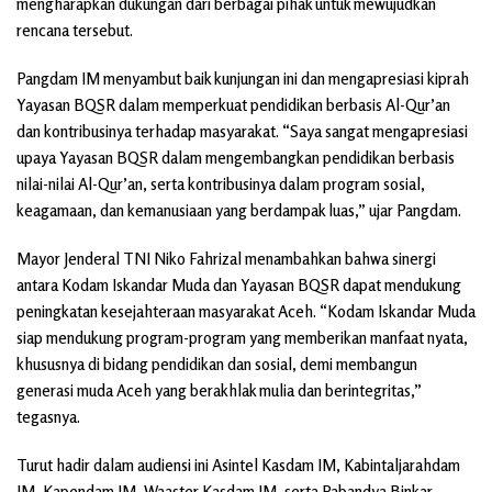
mengharapkan dukungan dari berbagai pihak untuk mewujudkan
rencana tersebut.
Pangdam IM menyambut baik kunjungan ini dan mengapresiasi kiprah
Yayasan BQSR dalam memperkuat pendidikan berbasis Al-Qur’an
dan kontribusinya terhadap masyarakat. “Saya sangat mengapresiasi
upaya Yayasan BQSR dalam mengembangkan pendidikan berbasis
nilai-nilai Al-Qur’an, serta kontribusinya dalam program sosial,
keagamaan, dan kemanusiaan yang berdampak luas,” ujar Pangdam.
Mayor Jenderal TNI Niko Fahrizal menambahkan bahwa sinergi
antara Kodam Iskandar Muda dan Yayasan BQSR dapat mendukung
peningkatan kesejahteraan masyarakat Aceh. “Kodam Iskandar Muda
siap mendukung program-program yang memberikan manfaat nyata,
khususnya di bidang pendidikan dan sosial, demi membangun
generasi muda Aceh yang berakhlak mulia dan berintegritas,”
tegasnya.
Turut hadir dalam audiensi ini Asintel Kasdam IM, Kabintaljarahdam
IM, Kapendam IM, Waaster Kasdam IM, serta Pabandya Binkar