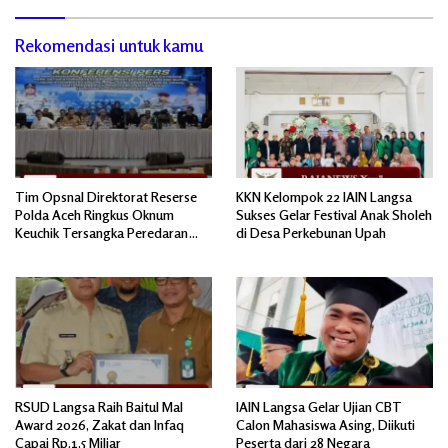
Rekomendasi untuk kamu
Tim Opsnal Direktorat Reserse
KKN Kelompok 22 IAIN Langsa
Polda Aceh Ringkus Oknum
Sukses Gelar Festival Anak Sholeh
Keuchik Tersangka Peredaran
di Desa Perkebunan Upah
Narkoba 50.000 Butir Pil Ekstasi
RSUD Langsa Raih Baitul Mal
IAIN Langsa Gelar Ujian CBT
Award 2026, Zakat dan Infaq
Calon Mahasiswa Asing, Diikuti
Capai Rp.1,5 Miliar
Peserta dari 28 Negara