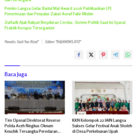
Pemko Langsa Gelar Baitul Mal Award 2026 Publikasikan LPJ
Penerimaan dan Penyalur Zakat Asnaf Fakir Miskin
Zulfadli Ajak Rakyat Berpikiran Cerdas: Sistem Politik Saat Ini Syarat
Praktik Korupsi Terorganisir
Penulis: Said Yan Rizal"
Editor: "RAJANEWS.XYZ"
Baca Juga
Tim Opsnal Direktorat Reserse
KKN Kelompok 22 IAIN Langsa
Polda Aceh Ringkus Oknum
Sukses Gelar Festival Anak Sholeh
Keuchik Tersangka Peredaran
di Desa Perkebunan Upah
Narkoba 50.000 Butir Pil Ekstasi