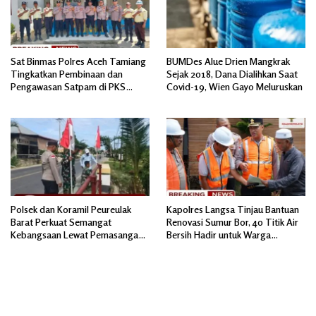
Sat Binmas Polres Aceh Tamiang
BUMDes Alue Drien Mangkrak
Tingkatkan Pembinaan dan
Sejak 2018, Dana Dialihkan Saat
Pengawasan Satpam di PKS
Covid-19, Wien Gayo Meluruskan
PTPN IV Regional 6 Pulau Tiga
Polsek dan Koramil Peureulak
Kapolres Langsa Tinjau Bantuan
Barat Perkuat Semangat
Renovasi Sumur Bor, 40 Titik Air
Kebangsaan Lewat Pemasangan
Bersih Hadir untuk Warga
Bendera Merah Putih
Pascabanjir