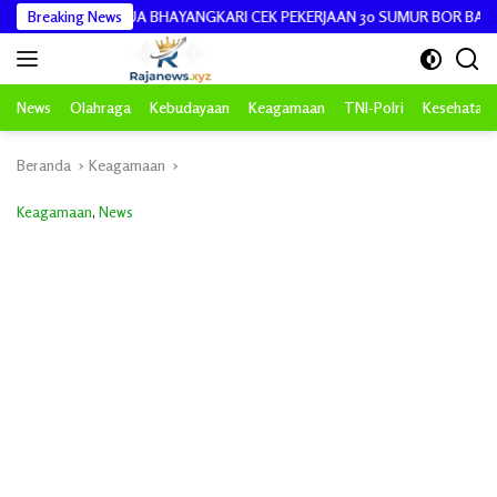
Langsung
KETUA BHAYANGKARI CEK PEKERJAAN 30 SUMUR BOR BANTUAN AIR BER
Breaking News
ke
konten
News
Olahraga
Kebudayaan
Keagamaan
TNI-Polri
Kesehatan
Beranda
Keagamaan
Keagamaan
,
News