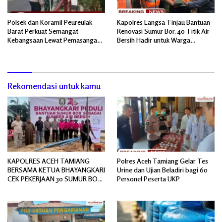
Polsek dan Koramil Peureulak
Kapolres Langsa Tinjau Bantuan
Barat Perkuat Semangat
Renovasi Sumur Bor, 40 Titik Air
Kebangsaan Lewat Pemasangan
Bersih Hadir untuk Warga
Bendera Merah Putih
Pascabanjir
Rekomendasi untuk kamu
KAPOLRES ACEH TAMIANG
Polres Aceh Tamiang Gelar Tes
BERSAMA KETUA BHAYANGKARI
Urine dan Ujian Beladiri bagi 60
CEK PEKERJAAN 30 SUMUR BOR
Personel Peserta UKP
BANTUAN AIR BERSIH