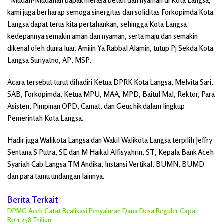
“Mudah-Mudahan bapak merasa betah dan nyaman di Kota Langsa,
kami juga berharap semoga sinergitas dan soliditas Forkopimda Kota
Langsa dapat terus kita pertahankan, sehingga Kota Langsa
kedepannya semakin aman dan nyaman, serta maju dan semakin
dikenal oleh dunia luar. Amiiin Ya Rabbal Alamin, tutup Pj Sekda Kota
Langsa Suriyatno, AP, MSP.
Acara tersebut turut dihadiri Ketua DPRK Kota Langsa, Melvita Sari,
SAB, Forkopimda, Ketua MPU, MAA, MPD, Baitul Mal, Rektor, Para
Asisten, Pimpinan OPD, Camat, dan Geuchik dalam lingkup
Pemerintah Kota Langsa.
Hadir juga Walikota Langsa dan Wakil Walikota Langsa terpilih Jeffry
Sentana S Putra, SE dan M Haikal Alfisyahrin, ST, Kepala Bank Aceh
Syariah Cab Langsa TM Andika, Instansi Vertikal, BUMN, BUMD
dan para tamu undangan lainnya.
Berita Terkait
DPMG Aceh Catat Realisasi Penyaluran Dana Desa Reguler Capai
Rp.1,458 Triliun