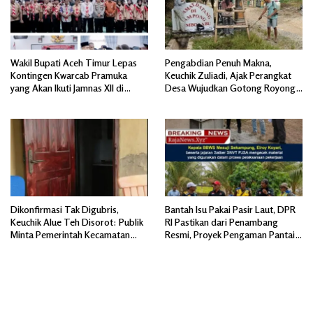
Wakil Bupati Aceh Timur Lepas
Pengabdian Penuh Makna,
Kontingen Kwarcab Pramuka
Keuchik Zuliadi, Ajak Perangkat
yang Akan Ikuti Jamnas XII di
Desa Wujudkan Gotong Royong,
Cibubur Jakarta Timur
Menghiasi Pintu Gerbang Masuk.
Dikonfirmasi Tak Digubris,
Bantah Isu Pakai Pasir Laut, DPR
Keuchik Alue Teh Disorot: Publik
RI Pastikan dari Penambang
Minta Pemerintah Kecamatan
Resmi, Proyek Pengaman Pantai
Bertindak, Jangan Memicu
Mandiri Sejati Sudah Sesuai
Polemik Baru.
Spesifikasi