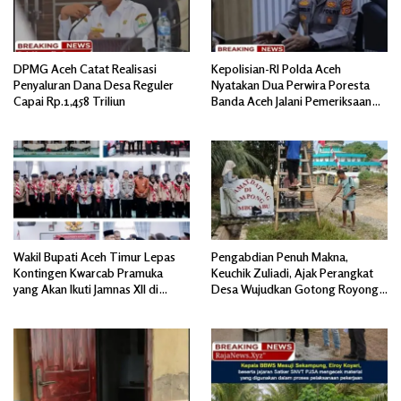
DPMG Aceh Catat Realisasi
Kepolisian-RI Polda Aceh
Penyaluran Dana Desa Reguler
Nyatakan Dua Perwira Poresta
Capai Rp.1,458 Triliun
Banda Aceh Jalani Pemeriksaan
Divpropam Mabes Polri
Wakil Bupati Aceh Timur Lepas
Pengabdian Penuh Makna,
Kontingen Kwarcab Pramuka
Keuchik Zuliadi, Ajak Perangkat
yang Akan Ikuti Jamnas XII di
Desa Wujudkan Gotong Royong,
Cibubur Jakarta Timur
Menghiasi Pintu Gerbang Masuk.