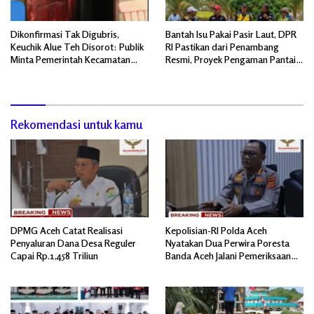
Dikonfirmasi Tak Digubris,
Bantah Isu Pakai Pasir Laut, DPR
Keuchik Alue Teh Disorot: Publik
RI Pastikan dari Penambang
Minta Pemerintah Kecamatan
Resmi, Proyek Pengaman Pantai
Bertindak, Jangan Memicu
Mandiri Sejati Sudah Sesuai
Polemik Baru.
Spesifikasi
Rekomendasi untuk kamu
DPMG Aceh Catat Realisasi
Kepolisian-RI Polda Aceh
Penyaluran Dana Desa Reguler
Nyatakan Dua Perwira Poresta
Capai Rp.1,458 Triliun
Banda Aceh Jalani Pemeriksaan
Divpropam Mabes Polri