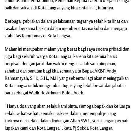
soliditas antar Forkopimda, Pemilihan Kepala Daerah berjalan sangat
baik dan sukses di Kota Langsa yang kita cintai Ini”, tuturnya.
Berbagai gebrakan dalam pelaksanaan tugasnya telah kita lihat dan
rasakan bersama baik itu dalam memberantas narkoba dan menjaga
stabilitas Kamtibmas di Kota Langsa.
Malam ini merupakan malam yang berat bagi saya secara pribadi dan
juga bagi seluruh warga Kota Langsa, karena kita semua harus
berpisah dengan jarak dan waktu dengan salah satu pimpinan,
sahabat dan panutan bagi kita semua yaitu Bapak AKBP Andy
Rahmansyah, S.I.K, S.H., M.H yang sebentar lagi akan meninggalkan
Kota Langsa untuk mengemban tugas yang lebih besar dan jabatan
baru sebagai Wadir Reskrimum Polda Aceh.
“Hanya doa yang akan selalu kami pinta, semoga bapak dan keluarga
selalu sehat-sehat, semakin sukses dalam menempuh jenjang
karirnya dan selalu dalam lindungan Allah SWT, serta jangan pernah
lupakan kami dan Kota Langsa”, kata Pj Sekda Kota Langsa.