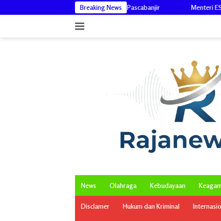
Langsung
ir untuk Warga Pascabanjir
Breaking News
Menteri ESDM Lantik Mawardi Nur jadi
ke
konten
News
Olahraga
Kebudayaan
Keaga
Disclamer
Hukum dan Kriminal
Internasi