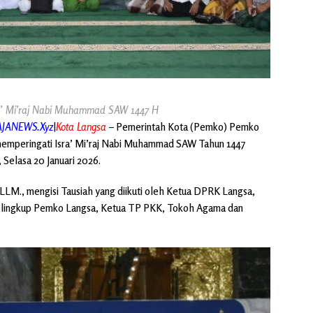
ra’ Mi’raj Nabi Muhammad SAW 1447 H
mko Langsa lar Tausiah
AJANEWS.Xyz
|
Kota Langsa
– Pemerintah Kota (Pemko) Pemko
memperingati Isra’ Mi’raj Nabi Muhammad SAW Tahun 1447
 Selasa 20 Januari 2026.
LM., mengisi Tausiah yang diikuti oleh Ketua DPRK Langsa,
 lingkup Pemko Langsa, Ketua TP PKK, Tokoh Agama dan