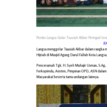
Pemko Langsa Gelar Tausiah Akbar Peringati Is
barPeringati Isra’ Mi’rajNabi Muhammad SAW
R
Langsa menggelar Tausiah Akbar dalam rangka 
Hijriah di Masjid Agung Darul Fallah Kota Langsa,
Penceramah Tgk. H. Syeh Muhajir Usman, S.Ag, L
Forkopimda, Asisten, Pimpinan OPD, ASN dalam
Masyarakat beserta tamu undangan lainnya.