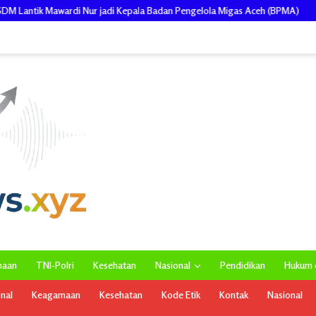
 Kepala Badan Pengelola Migas Aceh (BPMA)
Polres Aceh Timur m
maan
TNI-Polri
Kesehatan
Nasional
Pendidikan
Hukum d
onal
Keagamaan
Kesehatan
Kode Etik
Kontak
Nasional