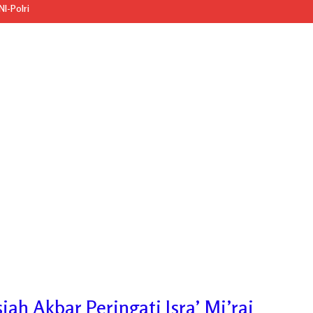
I-Polri
ah Akbar Peringati Isra’ Mi’raj