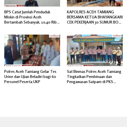
BPS Catat Jumlah Penduduk
KAPOLRES ACEH TAMIANG
Miskin di Provinsi Aceh
BERSAMA KETUA BHAYANGKARI
Bertambah Sebanyak, 10,40 Ribu
CEK PEKERJAAN 30 SUMUR BOR
Jiwa
BANTUAN AIR BERSIH
Polres Aceh Tamiang Gelar Tes
Sat Binmas Polres Aceh Tamiang
Urine dan Ujian Beladiri bagi 60
Tingkatkan Pembinaan dan
Personel Peserta UKP
Pengawasan Satpam di PKS
PTPN IV Regional 6 Pulau Tiga