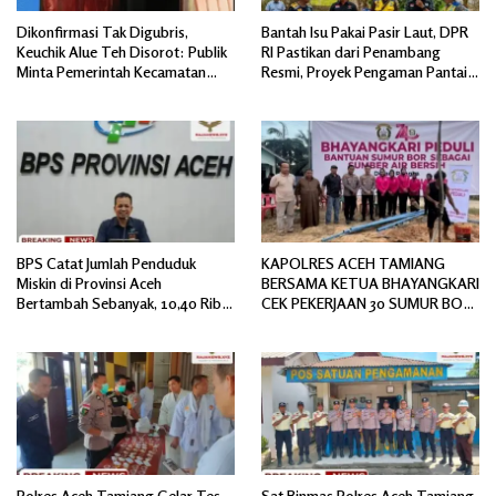
Dikonfirmasi Tak Digubris,
Bantah Isu Pakai Pasir Laut, DPR
Keuchik Alue Teh Disorot: Publik
RI Pastikan dari Penambang
Minta Pemerintah Kecamatan
Resmi, Proyek Pengaman Pantai
Bertindak, Jangan Memicu
Mandiri Sejati Sudah Sesuai
Polemik Baru.
Spesifikasi
BPS Catat Jumlah Penduduk
KAPOLRES ACEH TAMIANG
Miskin di Provinsi Aceh
BERSAMA KETUA BHAYANGKARI
Bertambah Sebanyak, 10,40 Ribu
CEK PEKERJAAN 30 SUMUR BOR
Jiwa
BANTUAN AIR BERSIH
Polres Aceh Tamiang Gelar Tes
Sat Binmas Polres Aceh Tamiang