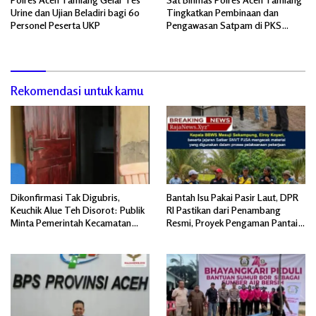
Urine dan Ujian Beladiri bagi 60
Tingkatkan Pembinaan dan
Personel Peserta UKP
Pengawasan Satpam di PKS
PTPN IV Regional 6 Pulau Tiga
Rekomendasi untuk kamu
Dikonfirmasi Tak Digubris,
Bantah Isu Pakai Pasir Laut, DPR
Keuchik Alue Teh Disorot: Publik
RI Pastikan dari Penambang
Minta Pemerintah Kecamatan
Resmi, Proyek Pengaman Pantai
Bertindak, Jangan Memicu
Mandiri Sejati Sudah Sesuai
Polemik Baru.
Spesifikasi