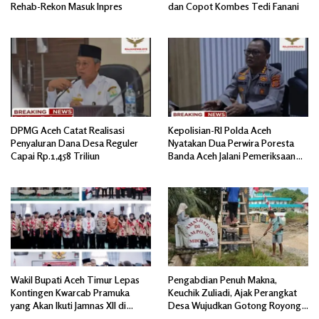
Rehab-Rekon Masuk Inpres
dan Copot Kombes Tedi Fanani
DPMG Aceh Catat Realisasi
Kepolisian-RI Polda Aceh
Penyaluran Dana Desa Reguler
Nyatakan Dua Perwira Poresta
Capai Rp.1,458 Triliun
Banda Aceh Jalani Pemeriksaan
Divpropam Mabes Polri
Wakil Bupati Aceh Timur Lepas
Pengabdian Penuh Makna,
Kontingen Kwarcab Pramuka
Keuchik Zuliadi, Ajak Perangkat
yang Akan Ikuti Jamnas XII di
Desa Wujudkan Gotong Royong,
Cibubur Jakarta Timur
Menghiasi Pintu Gerbang Masuk.