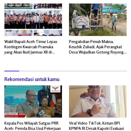
Wakil Bupati Aceh Timur Lepas
Pengabdian Penuh Makna,
Kontingen Kwarcab Pramuka
Keuchik Zuliadi, Ajak Perangkat
yang Akan Ikuti Jamnas XII di
Desa Wujudkan Gotong Royong,
Cibubur Jakarta Timur
Menghiasi Pintu Gerbang Masuk.
Rekomendasi untuk kamu
Kepala Pos Wilayah Satgas PRR
Viral Video TikTok, Ketum BPI
Aceh: Pemda Bisa Usul Pekerjaan
KPNPA RI Desak Kapolri Evaluasi