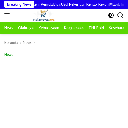
Langsung
atgas PRR Aceh: Pemda Bisa Usul Pekerjaan Rehab-Rekon Masuk Inpres
Breaking News
ke
konten
News
Olahraga
Kebudayaan
Keagamaan
TNI-Polri
Kesehatan
Beranda
News
News