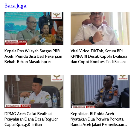
Baca Juga
Kepala Pos Wilayah Satgas PRR
Viral Video TikTok, Ketum BPI
Aceh: Pemda Bisa Usul Pekerjaan
KPNPA RI Desak Kapolri Evaluasi
Rehab-Rekon Masuk Inpres
dan Copot Kombes Tedi Fanani
DPMG Aceh Catat Realisasi
Kepolisian-RI Polda Aceh
Penyaluran Dana Desa Reguler
Nyatakan Dua Perwira Poresta
Capai Rp.1,458 Triliun
Banda Aceh Jalani Pemeriksaan
Divpropam Mabes Polri