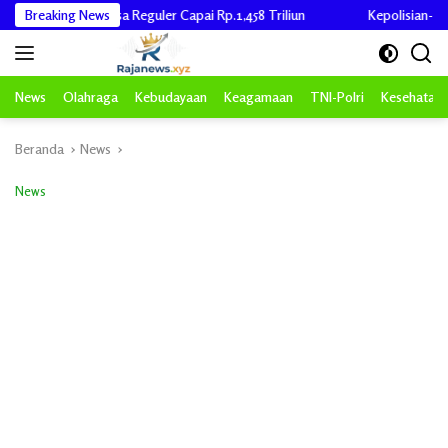
Langsung
Desa Reguler Capai Rp.1,458 Triliun
Breaking News
Kepolisian-RI Polda Aceh Ny
ke
konten
News
Olahraga
Kebudayaan
Keagamaan
TNI-Polri
Kesehatan
Beranda
News
News