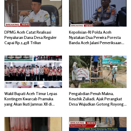
DPMG Aceh Catat Realisasi
Kepolisian-RI Polda Aceh
Penyaluran Dana Desa Reguler
Nyatakan Dua Perwira Poresta
Capai Rp.1,458 Triliun
Banda Aceh Jalani Pemeriksaan
Divpropam Mabes Polri
Wakil Bupati Aceh Timur Lepas
Pengabdian Penuh Makna,
Kontingen Kwarcab Pramuka
Keuchik Zuliadi, Ajak Perangkat
yang Akan Ikuti Jamnas XII di
Desa Wujudkan Gotong Royong,
Cibubur Jakarta Timur
Menghiasi Pintu Gerbang Masuk.