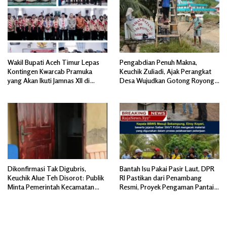
Wakil Bupati Aceh Timur Lepas
Pengabdian Penuh Makna,
Kontingen Kwarcab Pramuka
Keuchik Zuliadi, Ajak Perangkat
yang Akan Ikuti Jamnas XII di
Desa Wujudkan Gotong Royong,
Cibubur Jakarta Timur
Menghiasi Pintu Gerbang Masuk.
Dikonfirmasi Tak Digubris,
Bantah Isu Pakai Pasir Laut, DPR
Keuchik Alue Teh Disorot: Publik
RI Pastikan dari Penambang
Minta Pemerintah Kecamatan
Resmi, Proyek Pengaman Pantai
Bertindak, Jangan Memicu
Mandiri Sejati Sudah Sesuai
Polemik Baru.
Spesifikasi