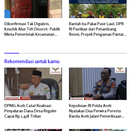
Dikonfirmasi Tak Digubris,
Bantah Isu Pakai Pasir Laut, DPR
Keuchik Alue Teh Disorot: Publik
RI Pastikan dari Penambang
Minta Pemerintah Kecamatan
Resmi, Proyek Pengaman Pantai
Bertindak, Jangan Memicu
Mandiri Sejati Sudah Sesuai
Polemik Baru.
Spesifikasi
Rekomendasi untuk kamu
DPMG Aceh Catat Realisasi
Kepolisian-RI Polda Aceh
Penyaluran Dana Desa Reguler
Nyatakan Dua Perwira Poresta
Capai Rp.1,458 Triliun
Banda Aceh Jalani Pemeriksaan
Divpropam Mabes Polri