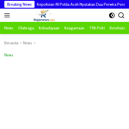
Langsung
Breaking News
Kepolisian-RI Polda Aceh Nyatakan Dua Perwira Poresta Banda Aceh 
ke
konten
News
Olahraga
Kebudayaan
Keagamaan
TNI-Polri
Kesehatan
Beranda
News
News