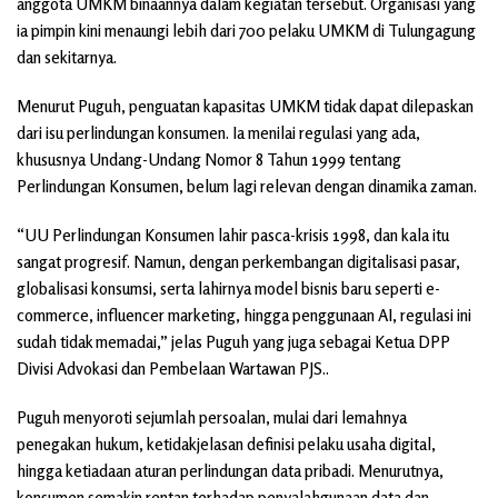
anggota UMKM binaannya dalam kegiatan tersebut. Organisasi yang
ia pimpin kini menaungi lebih dari 700 pelaku UMKM di Tulungagung
dan sekitarnya.
Menurut Puguh, penguatan kapasitas UMKM tidak dapat dilepaskan
dari isu perlindungan konsumen. Ia menilai regulasi yang ada,
khususnya Undang-Undang Nomor 8 Tahun 1999 tentang
Perlindungan Konsumen, belum lagi relevan dengan dinamika zaman.
“UU Perlindungan Konsumen lahir pasca-krisis 1998, dan kala itu
sangat progresif. Namun, dengan perkembangan digitalisasi pasar,
globalisasi konsumsi, serta lahirnya model bisnis baru seperti e-
commerce, influencer marketing, hingga penggunaan AI, regulasi ini
sudah tidak memadai,” jelas Puguh yang juga sebagai Ketua DPP
Divisi Advokasi dan Pembelaan Wartawan PJS..
Puguh menyoroti sejumlah persoalan, mulai dari lemahnya
penegakan hukum, ketidakjelasan definisi pelaku usaha digital,
hingga ketiadaan aturan perlindungan data pribadi. Menurutnya,
konsumen semakin rentan terhadap penyalahgunaan data dan