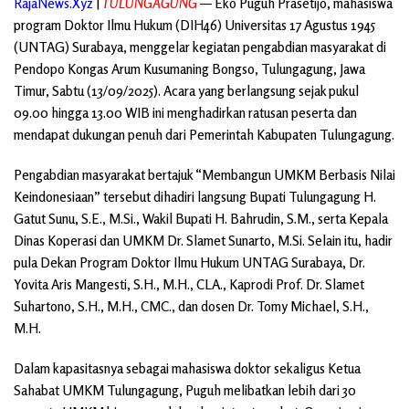
RajaNews.Xyz
|
TULUNGAGUNG
— Eko Puguh Prasetijo, mahasiswa
program Doktor Ilmu Hukum (DIH46) Universitas 17 Agustus 1945
(UNTAG) Surabaya, menggelar kegiatan pengabdian masyarakat di
Pendopo Kongas Arum Kusumaning Bongso, Tulungagung, Jawa
Timur, Sabtu (13/09/2025). Acara yang berlangsung sejak pukul
09.00 hingga 13.00 WIB ini menghadirkan ratusan peserta dan
mendapat dukungan penuh dari Pemerintah Kabupaten Tulungagung.
Pengabdian masyarakat bertajuk “Membangun UMKM Berbasis Nilai
Keindonesiaan” tersebut dihadiri langsung Bupati Tulungagung H.
Gatut Sunu, S.E., M.Si., Wakil Bupati H. Bahrudin, S.M., serta Kepala
Dinas Koperasi dan UMKM Dr. Slamet Sunarto, M.Si. Selain itu, hadir
pula Dekan Program Doktor Ilmu Hukum UNTAG Surabaya, Dr.
Yovita Aris Mangesti, S.H., M.H., CLA., Kaprodi Prof. Dr. Slamet
Suhartono, S.H., M.H., CMC., dan dosen Dr. Tomy Michael, S.H.,
M.H.
Dalam kapasitasnya sebagai mahasiswa doktor sekaligus Ketua
Sahabat UMKM Tulungagung, Puguh melibatkan lebih dari 30