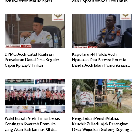
Rehab-Rekon Masuk Inpres
dan Copot Kombes Tedi Fanani
DPMG Aceh Catat Realisasi
Kepolisian-RI Polda Aceh
Penyaluran Dana Desa Reguler
Nyatakan Dua Perwira Poresta
Capai Rp.1,458 Triliun
Banda Aceh Jalani Pemeriksaan
Divpropam Mabes Polri
Wakil Bupati Aceh Timur Lepas
Pengabdian Penuh Makna,
Kontingen Kwarcab Pramuka
Keuchik Zuliadi, Ajak Perangkat
yang Akan Ikuti Jamnas XII di
Desa Wujudkan Gotong Royong,
Cibubur Jakarta Timur
Menghiasi Pintu Gerbang Masuk.