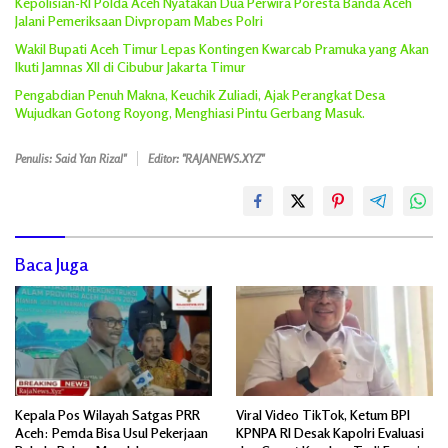
Kepolisian-RI Polda Aceh Nyatakan Dua Perwira Poresta Banda Aceh
Jalani Pemeriksaan Divpropam Mabes Polri
Wakil Bupati Aceh Timur Lepas Kontingen Kwarcab Pramuka yang Akan
Ikuti Jamnas XII di Cibubur Jakarta Timur
Pengabdian Penuh Makna, Keuchik Zuliadi, Ajak Perangkat Desa
Wujudkan Gotong Royong, Menghiasi Pintu Gerbang Masuk.
Penulis: Said Yan Rizal"
Editor: "RAJANEWS.XYZ"
Baca Juga
Kepala Pos Wilayah Satgas PRR
Viral Video TikTok, Ketum BPI
Aceh: Pemda Bisa Usul Pekerjaan
KPNPA RI Desak Kapolri Evaluasi