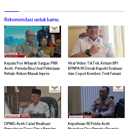
Rekomendasi untuk kamu
Kepala Pos Wilayah Satgas PRR
Viral Video TikTok, Ketum BPI
Aceh: Pemda Bisa Usul Pekerjaan
KPNPA RI Desak Kapolri Evaluasi
Rehab-Rekon Masuk Inpres
dan Copot Kombes Tedi Fanani
DPMG Aceh Catat Realisasi
Kepolisian-RI Polda Aceh
Penyaluran Dana Desa Reguler
Nyatakan Dua Perwira Poresta