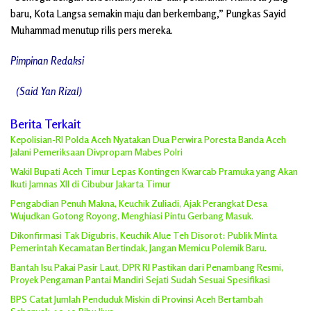
baru, Kota Langsa semakin maju dan berkembang,” Pungkas Sayid
Muhammad menutup rilis pers mereka.
Pimpinan Redaksi
(Said Yan Rizal)
Berita Terkait
Kepolisian-RI Polda Aceh Nyatakan Dua Perwira Poresta Banda Aceh
Jalani Pemeriksaan Divpropam Mabes Polri
Wakil Bupati Aceh Timur Lepas Kontingen Kwarcab Pramuka yang Akan
Ikuti Jamnas XII di Cibubur Jakarta Timur
Pengabdian Penuh Makna, Keuchik Zuliadi, Ajak Perangkat Desa
Wujudkan Gotong Royong, Menghiasi Pintu Gerbang Masuk.
Dikonfirmasi Tak Digubris, Keuchik Alue Teh Disorot: Publik Minta
Pemerintah Kecamatan Bertindak, Jangan Memicu Polemik Baru.
Bantah Isu Pakai Pasir Laut, DPR RI Pastikan dari Penambang Resmi,
Proyek Pengaman Pantai Mandiri Sejati Sudah Sesuai Spesifikasi
BPS Catat Jumlah Penduduk Miskin di Provinsi Aceh Bertambah