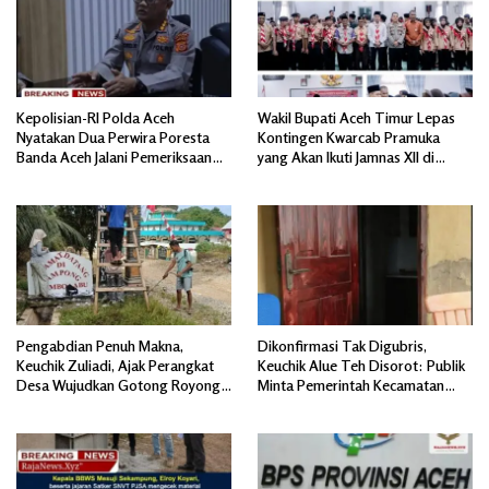
Kepolisian-RI Polda Aceh
Wakil Bupati Aceh Timur Lepas
Nyatakan Dua Perwira Poresta
Kontingen Kwarcab Pramuka
Banda Aceh Jalani Pemeriksaan
yang Akan Ikuti Jamnas XII di
Divpropam Mabes Polri
Cibubur Jakarta Timur
Pengabdian Penuh Makna,
Dikonfirmasi Tak Digubris,
Keuchik Zuliadi, Ajak Perangkat
Keuchik Alue Teh Disorot: Publik
Desa Wujudkan Gotong Royong,
Minta Pemerintah Kecamatan
Menghiasi Pintu Gerbang Masuk.
Bertindak, Jangan Memicu
Polemik Baru.