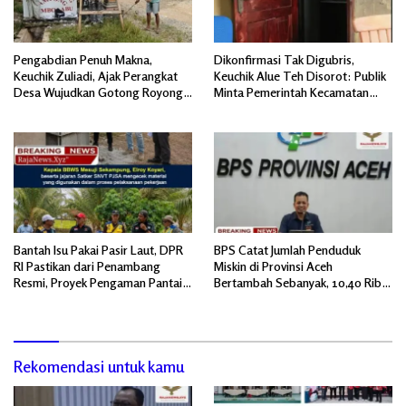
Pengabdian Penuh Makna,
Dikonfirmasi Tak Digubris,
Keuchik Zuliadi, Ajak Perangkat
Keuchik Alue Teh Disorot: Publik
Desa Wujudkan Gotong Royong,
Minta Pemerintah Kecamatan
Menghiasi Pintu Gerbang Masuk.
Bertindak, Jangan Memicu
Polemik Baru.
Bantah Isu Pakai Pasir Laut, DPR
BPS Catat Jumlah Penduduk
RI Pastikan dari Penambang
Miskin di Provinsi Aceh
Resmi, Proyek Pengaman Pantai
Bertambah Sebanyak, 10,40 Ribu
Mandiri Sejati Sudah Sesuai
Jiwa
Spesifikasi
Rekomendasi untuk kamu