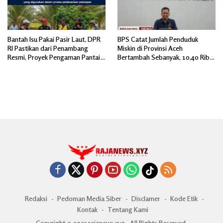
Bantah Isu Pakai Pasir Laut, DPR
BPS Catat Jumlah Penduduk
RI Pastikan dari Penambang
Miskin di Provinsi Aceh
Resmi, Proyek Pengaman Pantai
Bertambah Sebanyak, 10,40 Ribu
Mandiri Sejati Sudah Sesuai
Jiwa
Spesifikasi
Redaksi
Pedoman Media Siber
Disclamer
Kode Etik
Kontak
Tentang Kami
Copyright © 2025 rajanews.xyz - All Rights Reserved.