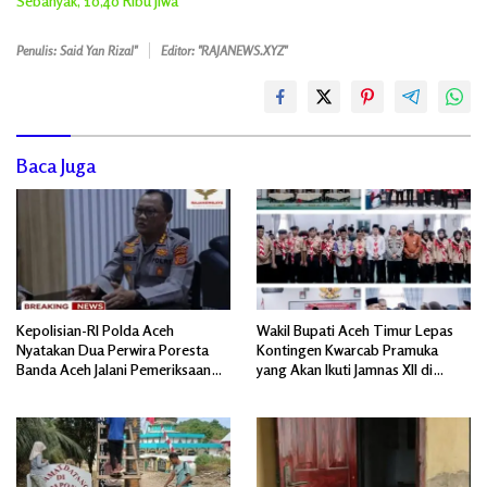
Sebanyak, 10,40 Ribu Jiwa
Penulis: Said Yan Rizal"
Editor: "RAJANEWS.XYZ"
Baca Juga
Kepolisian-RI Polda Aceh
Wakil Bupati Aceh Timur Lepas
Nyatakan Dua Perwira Poresta
Kontingen Kwarcab Pramuka
Banda Aceh Jalani Pemeriksaan
yang Akan Ikuti Jamnas XII di
Divpropam Mabes Polri
Cibubur Jakarta Timur