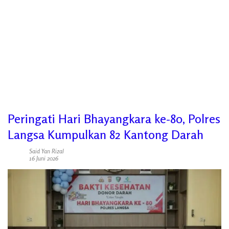
Peringati Hari Bhayangkara ke-80, Polres
Langsa Kumpulkan 82 Kantong Darah
Said Yan Rizal
16 Juni 2026