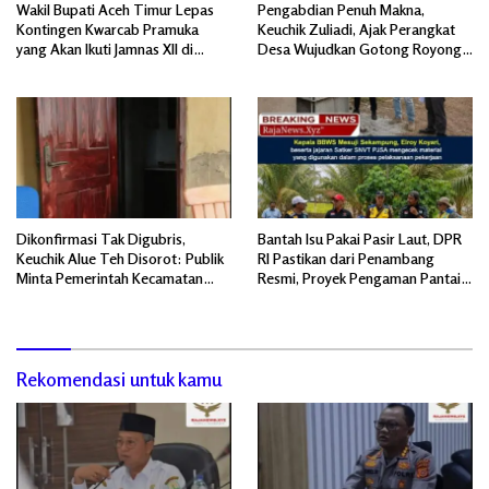
Wakil Bupati Aceh Timur Lepas
Pengabdian Penuh Makna,
Kontingen Kwarcab Pramuka
Keuchik Zuliadi, Ajak Perangkat
yang Akan Ikuti Jamnas XII di
Desa Wujudkan Gotong Royong,
Cibubur Jakarta Timur
Menghiasi Pintu Gerbang Masuk.
Dikonfirmasi Tak Digubris,
Bantah Isu Pakai Pasir Laut, DPR
Keuchik Alue Teh Disorot: Publik
RI Pastikan dari Penambang
Minta Pemerintah Kecamatan
Resmi, Proyek Pengaman Pantai
Bertindak, Jangan Memicu
Mandiri Sejati Sudah Sesuai
Polemik Baru.
Spesifikasi
Rekomendasi untuk kamu