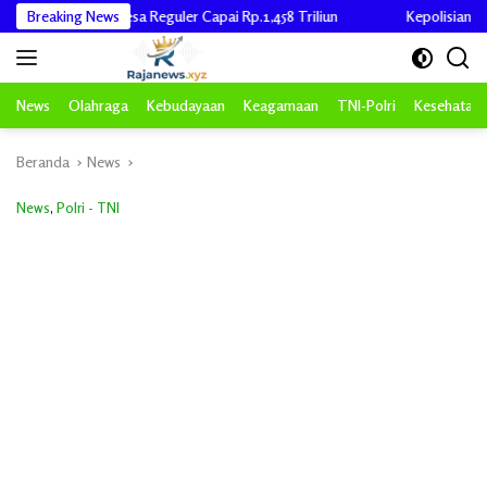
Langsung
ana Desa Reguler Capai Rp.1,458 Triliun
Breaking News
Kepolisian-RI Polda Ace
ke
konten
News
Olahraga
Kebudayaan
Keagamaan
TNI-Polri
Kesehatan
Beranda
News
News
,
Polri - TNI