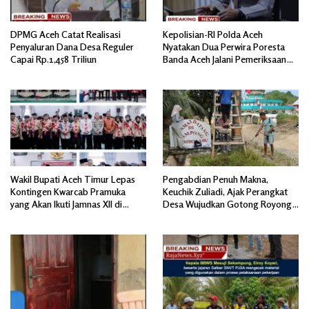
DPMG Aceh Catat Realisasi
Kepolisian-RI Polda Aceh
Penyaluran Dana Desa Reguler
Nyatakan Dua Perwira Poresta
Capai Rp.1,458 Triliun
Banda Aceh Jalani Pemeriksaan
Divpropam Mabes Polri
Wakil Bupati Aceh Timur Lepas
Pengabdian Penuh Makna,
Kontingen Kwarcab Pramuka
Keuchik Zuliadi, Ajak Perangkat
yang Akan Ikuti Jamnas XII di
Desa Wujudkan Gotong Royong,
Cibubur Jakarta Timur
Menghiasi Pintu Gerbang Masuk.