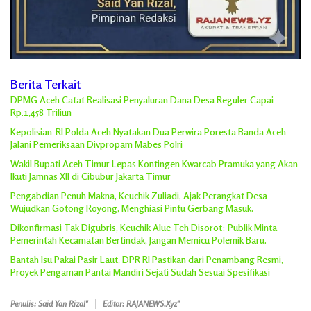
Berita Terkait
DPMG Aceh Catat Realisasi Penyaluran Dana Desa Reguler Capai
Rp.1,458 Triliun
Kepolisian-RI Polda Aceh Nyatakan Dua Perwira Poresta Banda Aceh
Jalani Pemeriksaan Divpropam Mabes Polri
Wakil Bupati Aceh Timur Lepas Kontingen Kwarcab Pramuka yang Akan
Ikuti Jamnas XII di Cibubur Jakarta Timur
Pengabdian Penuh Makna, Keuchik Zuliadi, Ajak Perangkat Desa
Wujudkan Gotong Royong, Menghiasi Pintu Gerbang Masuk.
Dikonfirmasi Tak Digubris, Keuchik Alue Teh Disorot: Publik Minta
Pemerintah Kecamatan Bertindak, Jangan Memicu Polemik Baru.
Bantah Isu Pakai Pasir Laut, DPR RI Pastikan dari Penambang Resmi,
Proyek Pengaman Pantai Mandiri Sejati Sudah Sesuai Spesifikasi
Penulis: Said Yan Rizal"
Editor: RAJANEWS.Xyz"