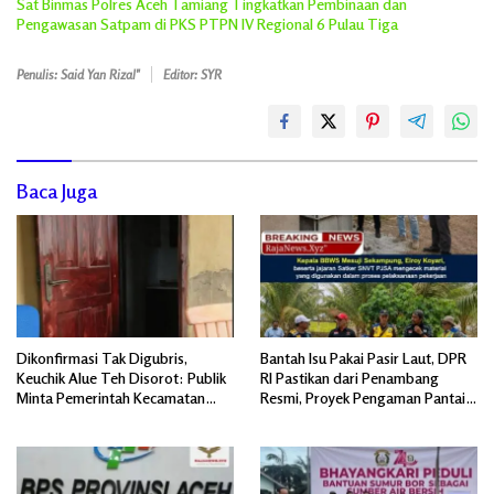
Sat Binmas Polres Aceh Tamiang Tingkatkan Pembinaan dan
Pengawasan Satpam di PKS PTPN IV Regional 6 Pulau Tiga
Penulis: Said Yan Rizal"
Editor: SYR
Baca Juga
Dikonfirmasi Tak Digubris,
Bantah Isu Pakai Pasir Laut, DPR
Keuchik Alue Teh Disorot: Publik
RI Pastikan dari Penambang
Minta Pemerintah Kecamatan
Resmi, Proyek Pengaman Pantai
Bertindak, Jangan Memicu
Mandiri Sejati Sudah Sesuai
Polemik Baru.
Spesifikasi