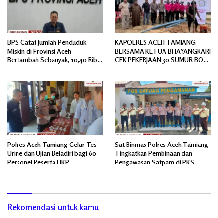
BPS Catat Jumlah Penduduk
KAPOLRES ACEH TAMIANG
Miskin di Provinsi Aceh
BERSAMA KETUA BHAYANGKARI
Bertambah Sebanyak, 10,40 Ribu
CEK PEKERJAAN 30 SUMUR BOR
Jiwa
BANTUAN AIR BERSIH
Polres Aceh Tamiang Gelar Tes
Sat Binmas Polres Aceh Tamiang
Urine dan Ujian Beladiri bagi 60
Tingkatkan Pembinaan dan
Personel Peserta UKP
Pengawasan Satpam di PKS
PTPN IV Regional 6 Pulau Tiga
Rekomendasi untuk kamu