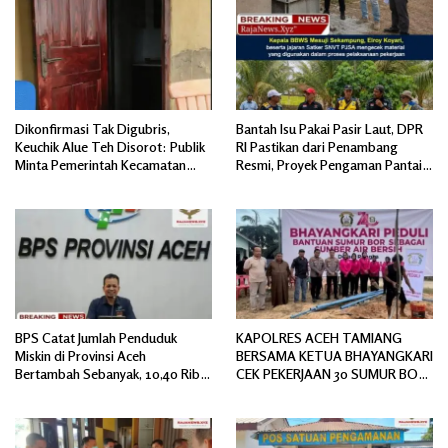
Dikonfirmasi Tak Digubris,
Bantah Isu Pakai Pasir Laut, DPR
Keuchik Alue Teh Disorot: Publik
RI Pastikan dari Penambang
Minta Pemerintah Kecamatan
Resmi, Proyek Pengaman Pantai
Bertindak, Jangan Memicu
Mandiri Sejati Sudah Sesuai
Polemik Baru.
Spesifikasi
BPS Catat Jumlah Penduduk
KAPOLRES ACEH TAMIANG
Miskin di Provinsi Aceh
BERSAMA KETUA BHAYANGKARI
Bertambah Sebanyak, 10,40 Ribu
CEK PEKERJAAN 30 SUMUR BOR
Jiwa
BANTUAN AIR BERSIH