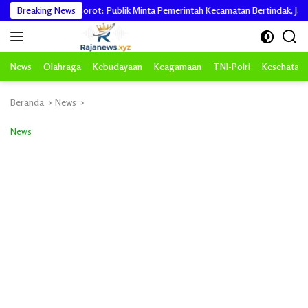
Langsung
ue Teh Disorot: Publik Minta Pemerintah Kecamatan Bertindak, Jangan Memicu 
Breaking News
ke
konten
News
Olahraga
Kebudayaan
Keagamaan
TNI-Polri
Kesehatan
Beranda
News
News