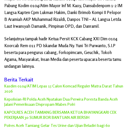
Pabung Kodim 0104/Atim Mayor Inf M. Kaoy, Dansubdenpom 1-2 IM
Langsa Kapten Cpm Lukman Hakim, Danki Brimob Kompi II Pelopor
B Aramiah AKP Muhammad Rizaldi, Danpos TNI – AL Langsa Letda
Laut Irwansyah Damanik, Pimpinan OPD, dan Danramil.
Selanjutnya tampak hadir Ketua Persit KCK Cabang XXI Dim 0104
Koorcab Rem 011 PD Iskandar Muda Ny. Yuni Tri Purwanto, S.I.P
beserta para pengurus cabang, Forkopimcam, Geuchik, Tokoh
Agama, Masyarakat, Insan Media dan peserta upacara beserta tamu
undangan lainnya.
Berita Terkait
Kasdim 0104/ATIM Lepas 15 Calon Komcad Reguler Matra Darat Tahun
2026
Kepolisian-RI Polda Aceh Nyatakan Dua Perwira Poresta Banda Aceh
Jalani Pemeriksaan Divpropam Mabes Polri
KAPOLRES ACEH TAMIANG BERSAMA KETUA BHAYANGKARI CEK
PEKERJAAN 30 SUMUR BOR BANTUAN AIR BERSIH
Polres Aceh Tamiang Gelar Tes Urine dan Ujian Beladiri bagi 60