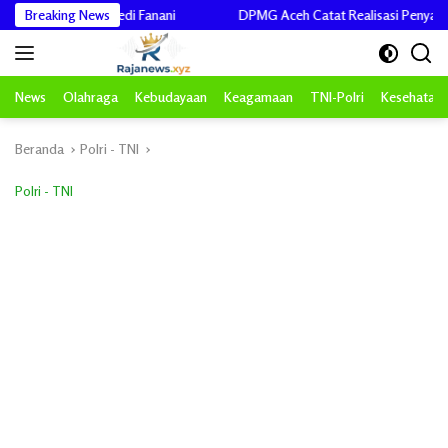
Langsung
ombes Tedi Fanani
Breaking News
DPMG Aceh Catat Realisasi Penyaluran Dana Desa
ke
konten
News
Olahraga
Kebudayaan
Keagamaan
TNI-Polri
Kesehatan
Beranda
Polri - TNI
Polri - TNI