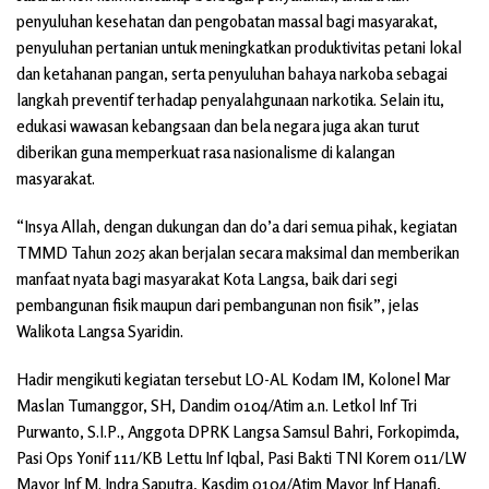
penyuluhan kesehatan dan pengobatan massal bagi masyarakat,
penyuluhan pertanian untuk meningkatkan produktivitas petani lokal
dan ketahanan pangan, serta penyuluhan bahaya narkoba sebagai
langkah preventif terhadap penyalahgunaan narkotika. Selain itu,
edukasi wawasan kebangsaan dan bela negara juga akan turut
diberikan guna memperkuat rasa nasionalisme di kalangan
masyarakat.
“Insya Allah, dengan dukungan dan do’a dari semua pihak, kegiatan
TMMD Tahun 2025 akan berjalan secara maksimal dan memberikan
manfaat nyata bagi masyarakat Kota Langsa, baik dari segi
pembangunan fisik maupun dari pembangunan non fisik”, jelas
Walikota Langsa Syaridin.
Hadir mengikuti kegiatan tersebut LO-AL Kodam IM, Kolonel Mar
Maslan Tumanggor, SH, Dandim 0104/Atim a.n. Letkol Inf Tri
Purwanto, S.I.P., Anggota DPRK Langsa Samsul Bahri, Forkopimda,
Pasi Ops Yonif 111/KB Lettu Inf Iqbal, Pasi Bakti TNI Korem 011/LW
Mayor Inf M. Indra Saputra, Kasdim 0104/Atim Mayor Inf Hanafi,