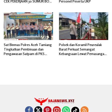
CEK PEKERJAAN 30 SUMUR BOR
Personel Peserta UKP
BANTUAN AIR BERSIH
Sat Binmas Polres Aceh Tamiang
Polsek dan Koramil Peureulak
Tingkatkan Pembinaan dan
Barat Perkuat Semangat
Pengawasan Satpam di PKS
Kebangsaan Lewat Pemasangan
PTPN IV Regional 6 Pulau Tiga
Bendera Merah Putih