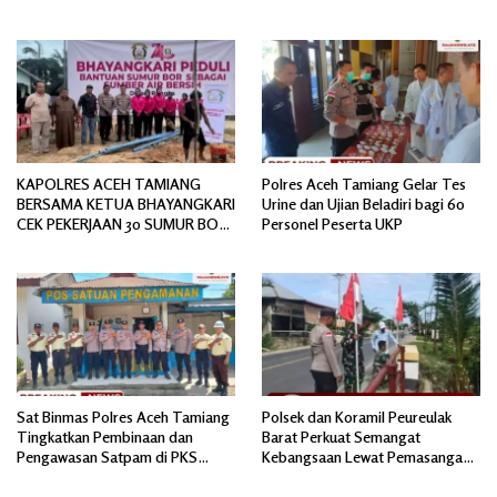
Divpropam Mabes Polri
KAPOLRES ACEH TAMIANG
Polres Aceh Tamiang Gelar Tes
BERSAMA KETUA BHAYANGKARI
Urine dan Ujian Beladiri bagi 60
CEK PEKERJAAN 30 SUMUR BOR
Personel Peserta UKP
BANTUAN AIR BERSIH
Sat Binmas Polres Aceh Tamiang
Polsek dan Koramil Peureulak
Tingkatkan Pembinaan dan
Barat Perkuat Semangat
Pengawasan Satpam di PKS
Kebangsaan Lewat Pemasangan
PTPN IV Regional 6 Pulau Tiga
Bendera Merah Putih