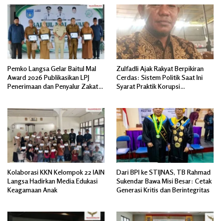
Pemko Langsa Gelar Baitul Mal
Zulfadli Ajak Rakyat Berpikiran
Award 2026 Publikasikan LPJ
Cerdas: Sistem Politik Saat Ini
Penerimaan dan Penyalur Zakat
Syarat Praktik Korupsi
Asnaf Fakir Miskin
Terorganisir
Kolaborasi KKN Kelompok 22 IAIN
Dari BPI ke STIJNAS, TB Rahmad
Langsa Hadirkan Media Edukasi
Sukendar Bawa Misi Besar: Cetak
Keagamaan Anak
Generasi Kritis dan Berintegritas