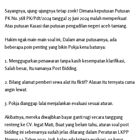
Sayangnya, ujung-ujungnya tetap zonk! Dimana keputusan Putusan
PK No. 568 PK/Pdt/2024 tanggal 25 Juni 2024 malah memperkuat
Atas putusan Kasasi dan putusan pengadilan negeri aceh tamiang.
Hakim ngak main-main soal ini, Dalam amar putusannya, ada
beberapa poin penting yang bikin Pokja kena batunya:
1. Menggugurkan penawaran tanpa kasih kesempatan klarifikasi,
Salah besar, Itu namanya Post Bidding.
2. Bilang alamat pemberi sewa alat itu fiktif? Alasan itu ternyata cuma
angin lewat.
3. Pokja dianggap lalai menjalankan evaluasi sesuai aturan.
Akibatnya, mereka diwajibkan bayar ganti rugi secara tanggung
renteng ke CV. Ingat Mati, Buat yang belum tahu, aturan soal post
bidding ini sebenarnya sudah jelas dilarang dalam Peraturan LKPP
Nomor 12 Tahun 2021. Jadi, kalau ada kriteria evaluasi, ya harus