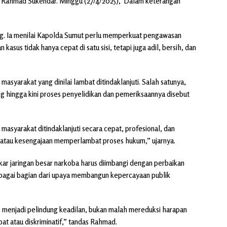
as Rahmad Sukendar. Minggu (27/4/2025),”Dalam keterangan
g. Ia menilai Kapolda Sumut perlu memperkuat pengawasan
kasus tidak hanya cepat di satu sisi, tetapi juga adil, bersih, dan
syarakat yang dinilai lambat ditindaklanjuti. Salah satunya,
ang hingga kini proses penyelidikan dan pemeriksaannya disebut
masyarakat ditindaklanjuti secara cepat, profesional, dan
h atau kesengajaan memperlambat proses hukum,” ujarnya.
 jaringan besar narkoba harus diimbangi dengan perbaikan
ebagai bagian dari upaya membangun kepercayaan publik
n, menjadi pelindung keadilan, bukan malah mereduksi harapan
 atau diskriminatif,” tandas Rahmad.