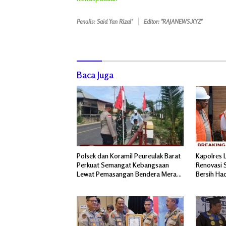
Penulis: Said Yan Rizal"
Editor: "RAJANEWS.XYZ"
Baca Juga
Polsek dan Koramil Peureulak Barat
Kapolres 
Perkuat Semangat Kebangsaan
Renovasi S
Lewat Pemasangan Bendera Merah
Bersih Ha
Putih
Pascabanj