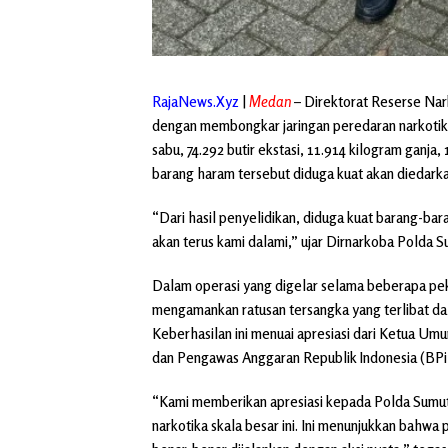
RajaNews.Xyz
|
Medan
– Direktorat Reserse Nar
dengan membongkar jaringan peredaran narkotika 
sabu, 74.292 butir ekstasi, 11.914 kilogram ganja,
barang haram tersebut diduga kuat akan diedark
“Dari hasil penyelidikan, diduga kuat barang-bar
akan terus kami dalami,” ujar Dirnarkoba Polda S
Dalam operasi yang digelar selama beberapa pek
mengamankan ratusan tersangka yang terlibat dal
Keberhasilan ini menuai apresiasi dari Ketua 
dan Pengawas Anggaran Republik Indonesia (BP
“Kami memberikan apresiasi kepada Polda Sumu
narkotika skala besar ini. Ini menunjukkan bahw