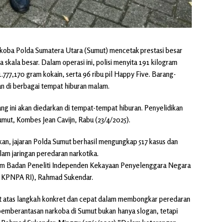
koba Polda Sumatera Utara (Sumut) mencetak prestasi besar
skala besar. Dalam operasi ini, polisi menyita 191 kilogram
 1.777,170 gram kokain, serta 96 ribu pil Happy Five. Barang-
an di berbagai tempat hiburan malam.
ang ini akan diedarkan di tempat-tempat hiburan. Penyelidikan
umut, Kombes Jean Cavijn, Rabu (23/4/2025).
an, jajaran Polda Sumut berhasil mengungkap 517 kasus dan
am jaringan peredaran narkotika.
Umum Badan Peneliti Independen Kekayaan Penyelenggara Negara
i KPNPA RI), Rahmad Sukendar.
t atas langkah konkret dan cepat dalam membongkar peredaran
a pemberantasan narkoba di Sumut bukan hanya slogan, tetapi