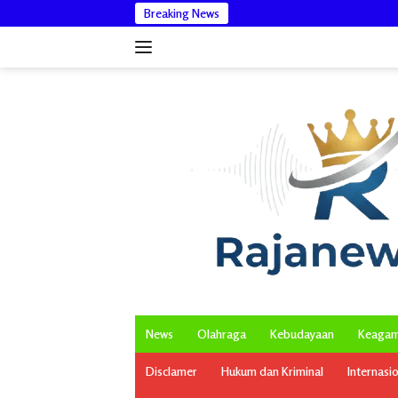
Langsung
Breaking News
ke
konten
News
Olahraga
Kebudayaan
Keaga
Disclamer
Hukum dan Kriminal
Internasi