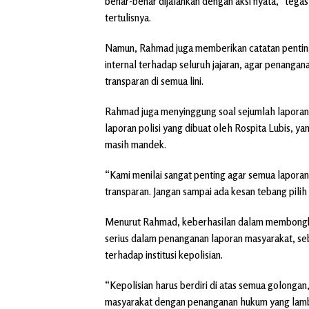
benar-benar dijalankan dengan aksi nyata,” teg
tertulisnya.
Namun, Rahmad juga memberikan catatan pentin
internal terhadap seluruh jajaran, agar penanganan 
transparan di semua lini.
Rahmad juga menyinggung soal sejumlah laporan ma
laporan polisi yang dibuat oleh Rospita Lubis, y
masih mandek.
“Kami menilai sangat penting agar semua laporan 
transparan. Jangan sampai ada kesan tebang pili
Menurut Rahmad, keberhasilan dalam membongkar
serius dalam penanganan laporan masyarakat, s
terhadap institusi kepolisian.
“Kepolisian harus berdiri di atas semua golonga
masyarakat dengan penanganan hukum yang lambat