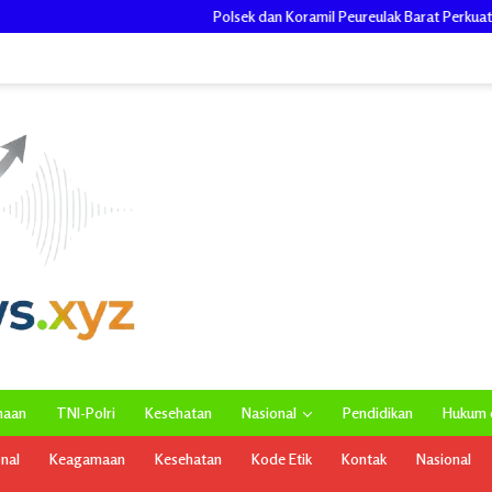
Polsek dan Koramil Peureulak Barat Perkuat Semangat Kebangsaa
maan
TNI-Polri
Kesehatan
Nasional
Pendidikan
Hukum d
onal
Keagamaan
Kesehatan
Kode Etik
Kontak
Nasional