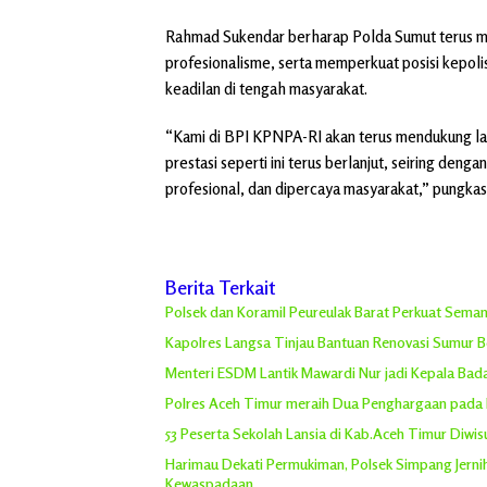
Rahmad Sukendar berharap Polda Sumut terus me
profesionalisme, serta memperkuat posisi kepol
keadilan di tengah masyarakat.
“Kami di BPI KPNPA-RI akan terus mendukung lan
prestasi seperti ini terus berlanjut, seiring deng
profesional, dan dipercaya masyarakat,” pungkas
Berita Terkait
Polsek dan Koramil Peureulak Barat Perkuat Sem
Kapolres Langsa Tinjau Bantuan Renovasi Sumur Bor
Menteri ESDM Lantik Mawardi Nur jadi Kepala Ba
Polres Aceh Timur meraih Dua Penghargaan pada
53 Peserta Sekolah Lansia di Kab.Aceh Timur Diwi
Harimau Dekati Permukiman, Polsek Simpang Jern
Kewaspadaan