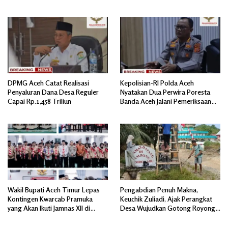
DPMG Aceh Catat Realisasi
Kepolisian-RI Polda Aceh
Penyaluran Dana Desa Reguler
Nyatakan Dua Perwira Poresta
Capai Rp.1,458 Triliun
Banda Aceh Jalani Pemeriksaan
Divpropam Mabes Polri
Wakil Bupati Aceh Timur Lepas
Pengabdian Penuh Makna,
Kontingen Kwarcab Pramuka
Keuchik Zuliadi, Ajak Perangkat
yang Akan Ikuti Jamnas XII di
Desa Wujudkan Gotong Royong,
Cibubur Jakarta Timur
Menghiasi Pintu Gerbang Masuk.