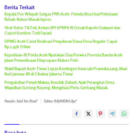
Berita Terkait
Kepala Pos Wilayah Satgas PRR Aceh: Pemda Bisa Usul Pekerjaan
Rehab-Rekon Masuk Inpres
Viral Video TikTok, Ketum BPI KPNPA RI Desak Kapolri Evaluasi dan
Copot Kombes Tedi Fanani
DPMG Aceh Catat Realisasi Penyaluran Dana Desa Reguler Capai
Rp.1,458 Triliun
Kepolisian-RI Polda Aceh Nyatakan Dua Perwira Poresta Banda Aceh
Jalani Pemeriksaan Divpropam Mabes Polri
Wakil Bupati Aceh Timur Lepas Kontingen Kwarcab Pramuka yang Akan
Ikuti Jamnas XII di Cibubur Jakarta Timur
Pengabdian Penuh Makna, Keuchik Zuliadi, Ajak Perangkat Desa
Wujudkan Gotong Royong, Menghiasi Pintu Gerbang Masuk.
Penulis: Said Yan Rizal"
Editor: RAJANEWS.Xyz"
Baca Juga