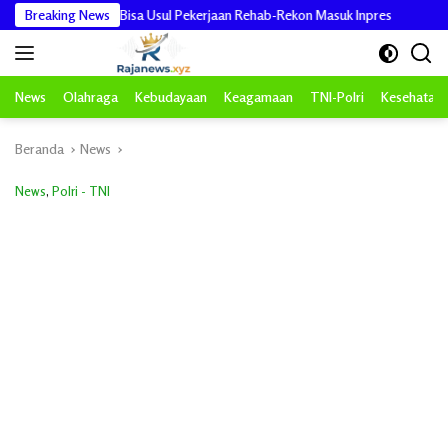
Langsung
Pemda Bisa Usul Pekerjaan Rehab-Rekon Masuk Inpres
Breaking News
Viral Video
ke
konten
News
Olahraga
Kebudayaan
Keagamaan
TNI-Polri
Kesehatan
Beranda
News
News
,
Polri - TNI