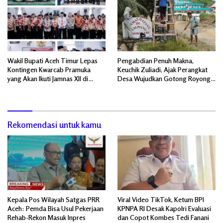
Wakil Bupati Aceh Timur Lepas
Pengabdian Penuh Makna,
Kontingen Kwarcab Pramuka
Keuchik Zuliadi, Ajak Perangkat
yang Akan Ikuti Jamnas XII di
Desa Wujudkan Gotong Royong,
Cibubur Jakarta Timur
Menghiasi Pintu Gerbang Masuk.
Rekomendasi untuk kamu
Kepala Pos Wilayah Satgas PRR
Viral Video TikTok, Ketum BPI
Aceh: Pemda Bisa Usul Pekerjaan
KPNPA RI Desak Kapolri Evaluasi
Rehab-Rekon Masuk Inpres
dan Copot Kombes Tedi Fanani