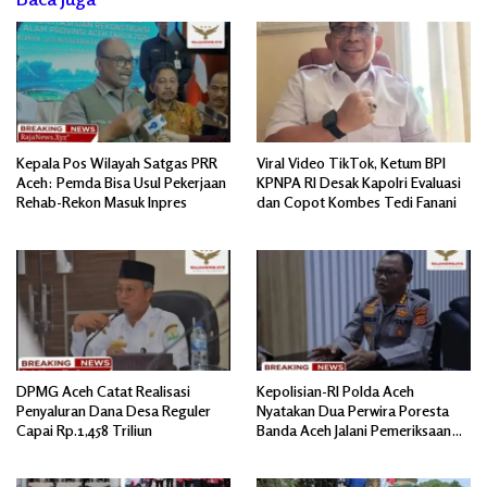
Kepala Pos Wilayah Satgas PRR
Viral Video TikTok, Ketum BPI
Aceh: Pemda Bisa Usul Pekerjaan
KPNPA RI Desak Kapolri Evaluasi
Rehab-Rekon Masuk Inpres
dan Copot Kombes Tedi Fanani
DPMG Aceh Catat Realisasi
Kepolisian-RI Polda Aceh
Penyaluran Dana Desa Reguler
Nyatakan Dua Perwira Poresta
Capai Rp.1,458 Triliun
Banda Aceh Jalani Pemeriksaan
Divpropam Mabes Polri