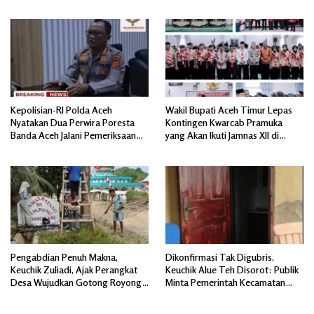
Kepolisian-RI Polda Aceh
Wakil Bupati Aceh Timur Lepas
Nyatakan Dua Perwira Poresta
Kontingen Kwarcab Pramuka
Banda Aceh Jalani Pemeriksaan
yang Akan Ikuti Jamnas XII di
Divpropam Mabes Polri
Cibubur Jakarta Timur
Pengabdian Penuh Makna,
Dikonfirmasi Tak Digubris,
Keuchik Zuliadi, Ajak Perangkat
Keuchik Alue Teh Disorot: Publik
Desa Wujudkan Gotong Royong,
Minta Pemerintah Kecamatan
Menghiasi Pintu Gerbang Masuk.
Bertindak, Jangan Memicu
Polemik Baru.