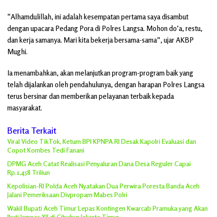
“Alhamdulillah, ini adalah kesempatan pertama saya disambut
dengan upacara Pedang Pora di Polres Langsa. Mohon do’a, restu,
dan kerja samanya. Mari kita bekerja bersama-sama”, ujar AKBP
Mughi.
Ia menambahkan, akan melanjutkan program-program baik yang
telah dijalankan oleh pendahulunya, dengan harapan Polres Langsa
terus bersinar dan memberikan pelayanan terbaik kepada
masyarakat.
Berita Terkait
Viral Video TikTok, Ketum BPI KPNPA RI Desak Kapolri Evaluasi dan
Copot Kombes Tedi Fanani
DPMG Aceh Catat Realisasi Penyaluran Dana Desa Reguler Capai
Rp.1,458 Triliun
Kepolisian-RI Polda Aceh Nyatakan Dua Perwira Poresta Banda Aceh
Jalani Pemeriksaan Divpropam Mabes Polri
Wakil Bupati Aceh Timur Lepas Kontingen Kwarcab Pramuka yang Akan
Ikuti Jamnas XII di Cibubur Jakarta Timur