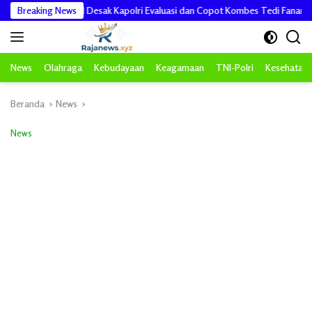
Langsung
BPI KPNPA RI Desak Kapolri Evaluasi dan Copot Kombes Tedi Fanani
Breaking News
ke
konten
News
Olahraga
Kebudayaan
Keagamaan
TNI-Polri
Kesehatan
Beranda
News
News