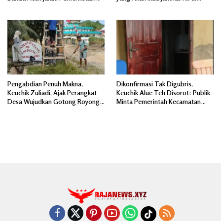
Divpropam Mabes Polri
Cibubur Jakarta Timur
Pengabdian Penuh Makna,
Dikonfirmasi Tak Digubris,
Keuchik Zuliadi, Ajak Perangkat
Keuchik Alue Teh Disorot: Publik
Desa Wujudkan Gotong Royong,
Minta Pemerintah Kecamatan
Menghiasi Pintu Gerbang Masuk.
Bertindak, Jangan Memicu
Polemik Baru.