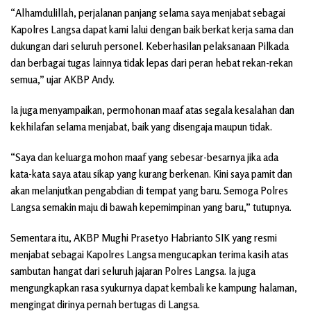
“Alhamdulillah, perjalanan panjang selama saya menjabat sebagai
Kapolres Langsa dapat kami lalui dengan baik berkat kerja sama dan
dukungan dari seluruh personel. Keberhasilan pelaksanaan Pilkada
dan berbagai tugas lainnya tidak lepas dari peran hebat rekan-rekan
semua,” ujar AKBP Andy.
Ia juga menyampaikan, permohonan maaf atas segala kesalahan dan
kekhilafan selama menjabat, baik yang disengaja maupun tidak.
“Saya dan keluarga mohon maaf yang sebesar-besarnya jika ada
kata-kata saya atau sikap yang kurang berkenan. Kini saya pamit dan
akan melanjutkan pengabdian di tempat yang baru. Semoga Polres
Langsa semakin maju di bawah kepemimpinan yang baru,” tutupnya.
Sementara itu, AKBP Mughi Prasetyo Habrianto SIK yang resmi
menjabat sebagai Kapolres Langsa mengucapkan terima kasih atas
sambutan hangat dari seluruh jajaran Polres Langsa. Ia juga
mengungkapkan rasa syukurnya dapat kembali ke kampung halaman,
mengingat dirinya pernah bertugas di Langsa.