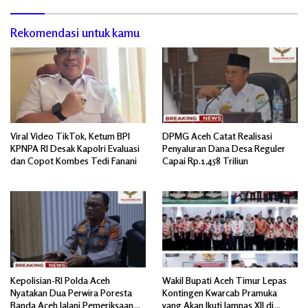
Rekomendasi untuk kamu
Viral Video TikTok, Ketum BPI
DPMG Aceh Catat Realisasi
KPNPA RI Desak Kapolri Evaluasi
Penyaluran Dana Desa Reguler
dan Copot Kombes Tedi Fanani
Capai Rp.1,458 Triliun
Kepolisian-RI Polda Aceh
Wakil Bupati Aceh Timur Lepas
Nyatakan Dua Perwira Poresta
Kontingen Kwarcab Pramuka
Banda Aceh Jalani Pemeriksaan
yang Akan Ikuti Jamnas XII di