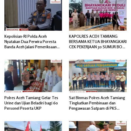
Kepolisian-RI Polda Aceh
KAPOLRES ACEH TAMIANG
Nyatakan Dua Perwira Poresta
BERSAMA KETUA BHAYANGKARI
Banda Aceh Jalani Pemeriksaan
CEK PEKERJAAN 30 SUMUR BOR
Divpropam Mabes Polri
BANTUAN AIR BERSIH
Polres Aceh Tamiang Gelar Tes
Sat Binmas Polres Aceh Tamiang
Urine dan Ujian Beladiri bagi 60
Tingkatkan Pembinaan dan
Personel Peserta UKP
Pengawasan Satpam di PKS
PTPN IV Regional 6 Pulau Tiga