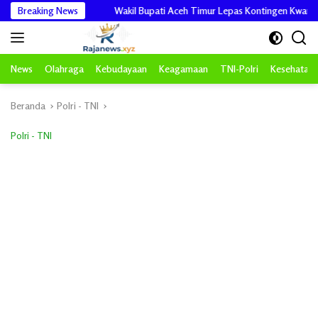
Langsung
es Polri
Breaking News
Wakil Bupati Aceh Timur Lepas Kontingen Kwarcab Pramuka 
ke
konten
News
Olahraga
Kebudayaan
Keagamaan
TNI-Polri
Kesehatan
Beranda
Polri - TNI
Polri - TNI