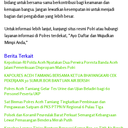
bidang untuk bersama-sama berkontribusi bagi keamanan dan
kemajuan bangsa. Jangan lewatkan kesempatan ini untuk menjadi
bagian dari pengabdian yang lebih besar.
Untuk informasi lebih lanjut, kunjungi situs resmi Polri atau hubungi
layanan informasi di Polres terdekat, “Ayo Daftar dan Wujudkan
Mimpi Anda,”
Berita Terkait
Kepolisian-RI Polda Aceh Nyatakan Dua Perwira Poresta Banda Aceh
Jalani Pemeriksaan Divpropam Mabes Polri
KAPOLRES ACEH TAMIANG BERSAMA KETUA BHAYANGKARI CEK
PEKERJAAN 30 SUMUR BOR BANTUAN AIR BERSIH
Polres Aceh Tamiang Gelar Tes Urine dan Ujian Beladiri bagi 60
Personel Peserta UKP
Sat Binmas Polres Aceh Tamiang Tingkatkan Pembinaan dan
Pengawasan Satpam di PKS PTPN IV Regional 6 Pulau Tiga
Polsek dan Koramil Peureulak Barat Perkuat Semangat Kebangsaan
Lewat Pemasangan Bendera Merah Putih
Kapolres Langsa Tinjau Bantuan Renovasi Sumur Bor, 40 Titik Air Bersih