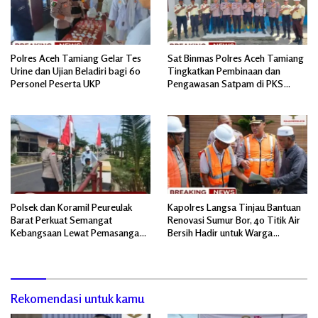
Polres Aceh Tamiang Gelar Tes
Sat Binmas Polres Aceh Tamiang
Urine dan Ujian Beladiri bagi 60
Tingkatkan Pembinaan dan
Personel Peserta UKP
Pengawasan Satpam di PKS
PTPN IV Regional 6 Pulau Tiga
Polsek dan Koramil Peureulak
Kapolres Langsa Tinjau Bantuan
Barat Perkuat Semangat
Renovasi Sumur Bor, 40 Titik Air
Kebangsaan Lewat Pemasangan
Bersih Hadir untuk Warga
Bendera Merah Putih
Pascabanjir
Rekomendasi untuk kamu