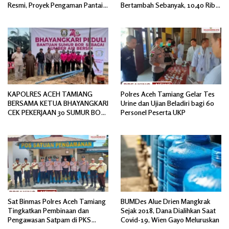
Resmi, Proyek Pengaman Pantai
Bertambah Sebanyak, 10,40 Ribu
Mandiri Sejati Sudah Sesuai
Jiwa
Spesifikasi
KAPOLRES ACEH TAMIANG
Polres Aceh Tamiang Gelar Tes
BERSAMA KETUA BHAYANGKARI
Urine dan Ujian Beladiri bagi 60
CEK PEKERJAAN 30 SUMUR BOR
Personel Peserta UKP
BANTUAN AIR BERSIH
Sat Binmas Polres Aceh Tamiang
BUMDes Alue Drien Mangkrak
Tingkatkan Pembinaan dan
Sejak 2018, Dana Dialihkan Saat
Pengawasan Satpam di PKS
Covid-19, Wien Gayo Meluruskan
PTPN IV Regional 6 Pulau Tiga