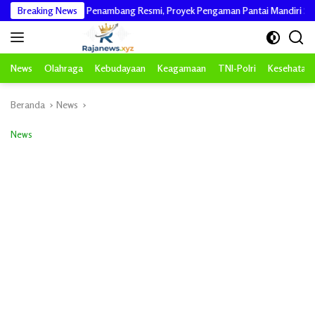
Langsung
 Pastikan dari Penambang Resmi, Proyek Pengaman Pantai Mandiri Sejati Sudah
Breaking News
ke
konten
News
Olahraga
Kebudayaan
Keagamaan
TNI-Polri
Kesehatan
Beranda
News
News