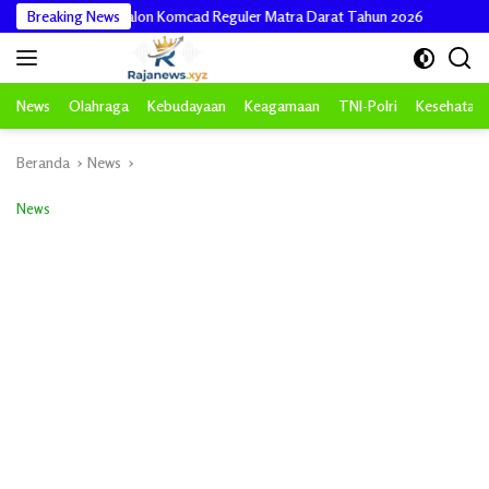
Langsung
Lepas 15 Calon Komcad Reguler Matra Darat Tahun 2026
Breaking News
Kepala 
ke
konten
News
Olahraga
Kebudayaan
Keagamaan
TNI-Polri
Kesehatan
Beranda
News
News