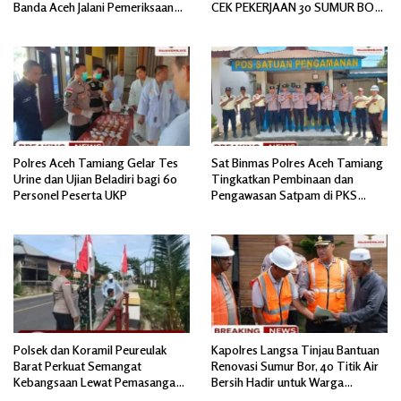
Banda Aceh Jalani Pemeriksaan
CEK PEKERJAAN 30 SUMUR BOR
Divpropam Mabes Polri
BANTUAN AIR BERSIH
Polres Aceh Tamiang Gelar Tes
Sat Binmas Polres Aceh Tamiang
Urine dan Ujian Beladiri bagi 60
Tingkatkan Pembinaan dan
Personel Peserta UKP
Pengawasan Satpam di PKS
PTPN IV Regional 6 Pulau Tiga
Polsek dan Koramil Peureulak
Kapolres Langsa Tinjau Bantuan
Barat Perkuat Semangat
Renovasi Sumur Bor, 40 Titik Air
Kebangsaan Lewat Pemasangan
Bersih Hadir untuk Warga
Bendera Merah Putih
Pascabanjir