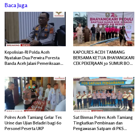
Baca Juga
Kepolisian-RI Polda Aceh
KAPOLRES ACEH TAMIANG
Nyatakan Dua Perwira Poresta
BERSAMA KETUA BHAYANGKARI
Banda Aceh Jalani Pemeriksaan
CEK PEKERJAAN 30 SUMUR BOR
Divpropam Mabes Polri
BANTUAN AIR BERSIH
Polres Aceh Tamiang Gelar Tes
Sat Binmas Polres Aceh Tamiang
Urine dan Ujian Beladiri bagi 60
Tingkatkan Pembinaan dan
Personel Peserta UKP
Pengawasan Satpam di PKS
PTPN IV Regional 6 Pulau Tiga