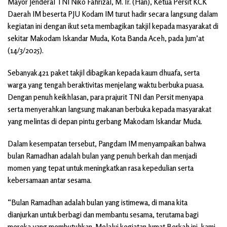
Mayor Jenderal TNI Niko Fahrizal, M.Tr. (Han), Ketua Persit KCK
Daerah IM beserta PJU Kodam IM turut hadir secara langsung dalam
kegiatan ini dengan ikut seta membagikan takjil kepada masyarakat di
sekitar Makodam Iskandar Muda, Kota Banda Aceh, pada Jum’at
(14/3/2025).
Sebanyak 421 paket takjil dibagikan kepada kaum dhuafa, serta
warga yang tengah beraktivitas menjelang waktu berbuka puasa.
Dengan penuh keikhlasan, para prajurit TNI dan Persit menyapa
serta menyerahkan langsung makanan berbuka kepada masyarakat
yang melintas di depan pintu gerbang Makodam Iskandar Muda.
Dalam kesempatan tersebut, Pangdam IM menyampaikan bahwa
bulan Ramadhan adalah bulan yang penuh berkah dan menjadi
momen yang tepat untuk meningkatkan rasa kepedulian serta
kebersamaan antar sesama.
“Bulan Ramadhan adalah bulan yang istimewa, di mana kita
dianjurkan untuk berbagi dan membantu sesama, terutama bagi
mereka yang membutuhkan. Melalui kegiatan Jumat Berkah ini, kami