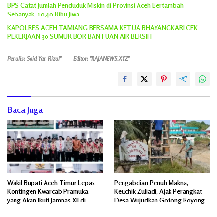
BPS Catat Jumlah Penduduk Miskin di Provinsi Aceh Bertambah
Sebanyak, 10,40 Ribu Jiwa
KAPOLRES ACEH TAMIANG BERSAMA KETUA BHAYANGKARI CEK
PEKERJAAN 30 SUMUR BOR BANTUAN AIR BERSIH
Penulis: Said Yan Rizal"
Editor: "RAJANEWS.XYZ"
Baca Juga
Wakil Bupati Aceh Timur Lepas
Pengabdian Penuh Makna,
Kontingen Kwarcab Pramuka
Keuchik Zuliadi, Ajak Perangkat
yang Akan Ikuti Jamnas XII di
Desa Wujudkan Gotong Royong,
Cibubur Jakarta Timur
Menghiasi Pintu Gerbang Masuk.