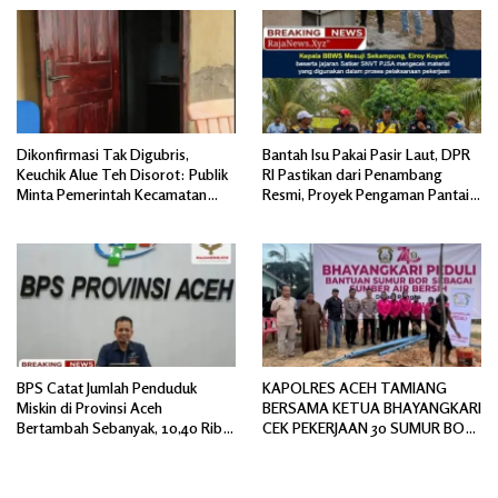
Dikonfirmasi Tak Digubris,
Bantah Isu Pakai Pasir Laut, DPR
Keuchik Alue Teh Disorot: Publik
RI Pastikan dari Penambang
Minta Pemerintah Kecamatan
Resmi, Proyek Pengaman Pantai
Bertindak, Jangan Memicu
Mandiri Sejati Sudah Sesuai
Polemik Baru.
Spesifikasi
BPS Catat Jumlah Penduduk
KAPOLRES ACEH TAMIANG
Miskin di Provinsi Aceh
BERSAMA KETUA BHAYANGKARI
Bertambah Sebanyak, 10,40 Ribu
CEK PEKERJAAN 30 SUMUR BOR
Jiwa
BANTUAN AIR BERSIH