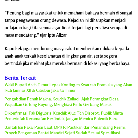
“Penting bagi masyarakat untuk memahami bahaya bermain di sungai
tanpa pengawasan orang dewasa. Kejadian ini diharapkan menjadi
pelajaran bagi kita semua agar tidak terjadi lagi peristiwa serupa di
masa mendatang,” ujar Iptu Alizar
Kapolsek juga mendorong masyarakat memberikan edukasi kepada
anak-anak terkait keselamatan di lingkungan air, serta segera
bertindak jika melihat jika mereka bermain di lokasi yang berbahaya.
Berita Terkait
Wakil Bupati Aceh Timur Lepas Kontingen Kwarcab Pramuka yang Akan
Ikuti Jamnas XII di Cibubur Jakarta Timur
Pengabdian Penuh Makna, Keuchik Zuliadi, Ajak Perangkat Desa
Wujudkan Gotong Royong, Menghiasi Pintu Gerbang Masuk.
Dikonfirmasi Tak Digubris, Keuchik Alue Teh Disorot: Publik Minta
Pemerintah Kecamatan Bertindak, Jangan Memicu Polemik Baru.
Bantah Isu Pakai Pasir Laut, DPR RI Pastikan dari Penambang Resmi,
Proyek Pengaman Pantai Mandiri Sejati Sudah Sesuai Spesifikasi