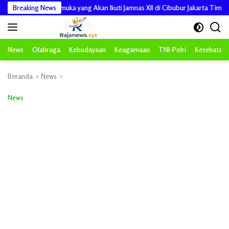
Langsung
muka yang Akan Ikuti Jamnas XII di Cibubur Jakarta Timur
Breaking News
Pengabdi
ke
konten
News
Olahraga
Kebudayaan
Keagamaan
TNI-Polri
Kesehatan
Beranda
News
News