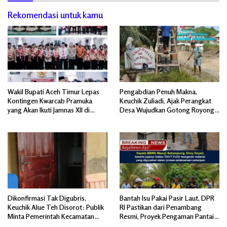
Rekomendasi untuk kamu
Wakil Bupati Aceh Timur Lepas
Pengabdian Penuh Makna,
Kontingen Kwarcab Pramuka
Keuchik Zuliadi, Ajak Perangkat
yang Akan Ikuti Jamnas XII di
Desa Wujudkan Gotong Royong,
Cibubur Jakarta Timur
Menghiasi Pintu Gerbang Masuk.
Dikonfirmasi Tak Digubris,
Bantah Isu Pakai Pasir Laut, DPR
Keuchik Alue Teh Disorot: Publik
RI Pastikan dari Penambang
Minta Pemerintah Kecamatan
Resmi, Proyek Pengaman Pantai
Bertindak, Jangan Memicu
Mandiri Sejati Sudah Sesuai