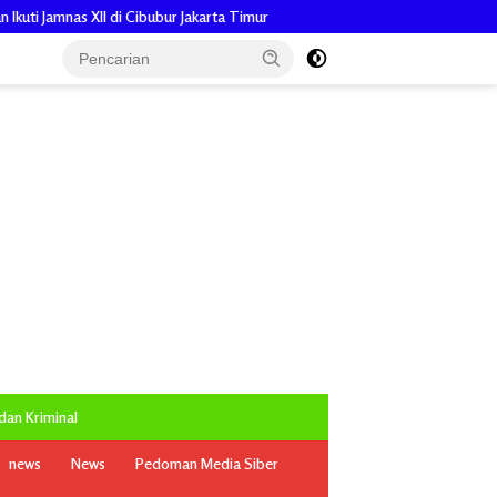
ur Jakarta Timur
Pengabdian Penuh Makna, Keuchik Zuliadi, Ajak 
an Kriminal
news
News
Pedoman Media Siber