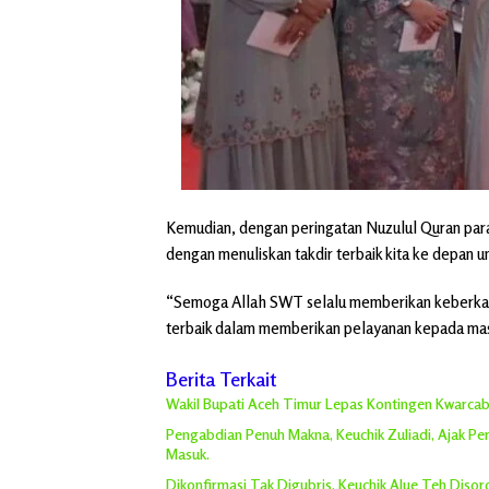
Kemudian, dengan peringatan Nuzulul Quran para m
dengan menuliskan takdir terbaik kita ke depan un
“Semoga Allah SWT selalu memberikan keberkaha
terbaik dalam memberikan pelayanan kepada mas
Berita Terkait
Wakil Bupati Aceh Timur Lepas Kontingen Kwarcab 
Pengabdian Penuh Makna, Keuchik Zuliadi, Ajak P
Masuk.
Dikonfirmasi Tak Digubris, Keuchik Alue Teh Diso