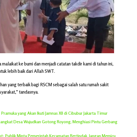
alaikat ke bumi dan menjadi catatan takdir kami di tahun ini,
tuk lebih baik dari Allah SWT.
n yang terbaik bagi RSCM sebagai salah satu rumah sakit
yarakat,” tandasnya.
Pramuka yang Akan Ikuti Jamnas XII di Cibubur Jakarta Timur
erangkat Desa Wujudkan Gotong Royong, Menghiasi Pintu Gerbang
rot: Publik Minta Pemerintah Kecamatan Bertindak, Jangan Memicu