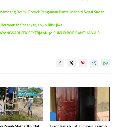
 Penambang Resmi, Proyek Pengaman Pantai Mandiri Sejati Sudah
h Bertambah Sebanyak, 10,40 Ribu Jiwa
YANGKARI CEK PEKERJAAN 30 SUMUR BOR BANTUAN AIR
n Penuh Makna, Keuchik
Dikonfirmasi Tak Digubris, Keuchik