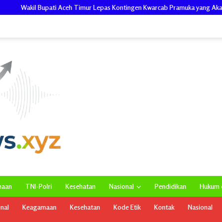
 Timur Lepas Kontingen Kwarcab Pramuka yang Akan Ikuti Jamnas XII di Cibub
maan
TNI-Polri
Kesehatan
Nasional
Pendidikan
Hukum d
onal
Keagamaan
Kesehatan
Kode Etik
Kontak
Nasional