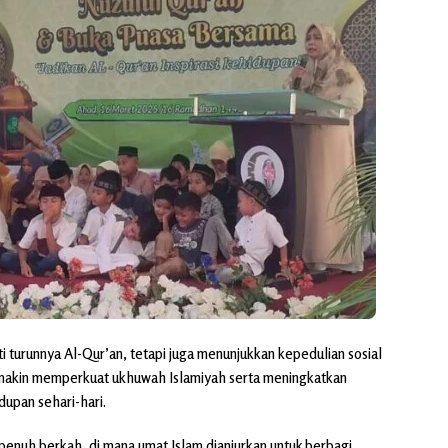
 turunnya Al-Qur’an, tetapi juga menunjukkan kepedulian sosial
semakin memperkuat ukhuwah Islamiyah serta meningkatkan
upan sehari-hari.
enuh berkah, di mana umat Islam dianjurkan untuk berbagi