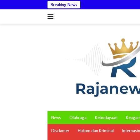
Langsung
Breaking News
Wakil Bupati Aceh
ke
konten
News
Olahraga
Kebudayaan
Keaga
Disclamer
Hukum dan Kriminal
Internasi