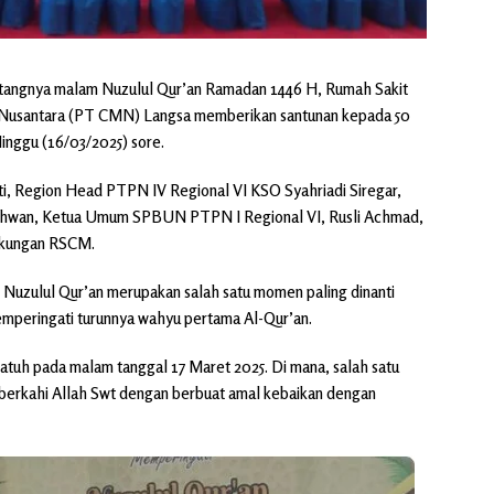
angnya malam Nuzulul Qur’an Ramadan 1446 H, Rumah Sakit
 Nusantara (PT CMN) Langsa memberikan santunan kepada 50
Minggu (16/03/2025) sore.
ti, Region Head PTPN IV Regional VI KSO Syahriadi Siregar,
Ichwan, Ketua Umum SPBUN PTPN I Regional VI, Rusli Achmad,
ngkungan RSCM.
Nuzulul Qur’an merupakan salah satu momen paling dinanti
mperingati turunnya wahyu pertama Al-Qur’an.
 jatuh pada malam tanggal 17 Maret 2025. Di mana, salah satu
berkahi Allah Swt dengan berbuat amal kebaikan dengan