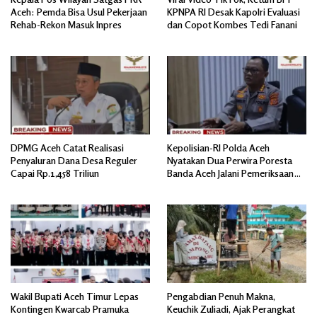
Aceh: Pemda Bisa Usul Pekerjaan
KPNPA RI Desak Kapolri Evaluasi
Rehab-Rekon Masuk Inpres
dan Copot Kombes Tedi Fanani
DPMG Aceh Catat Realisasi
Kepolisian-RI Polda Aceh
Penyaluran Dana Desa Reguler
Nyatakan Dua Perwira Poresta
Capai Rp.1,458 Triliun
Banda Aceh Jalani Pemeriksaan
Divpropam Mabes Polri
Wakil Bupati Aceh Timur Lepas
Pengabdian Penuh Makna,
Kontingen Kwarcab Pramuka
Keuchik Zuliadi, Ajak Perangkat