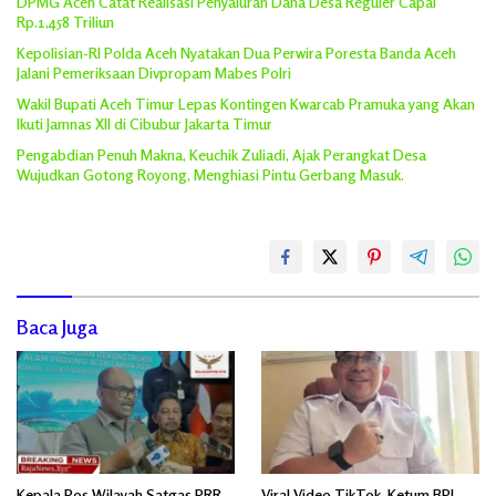
DPMG Aceh Catat Realisasi Penyaluran Dana Desa Reguler Capai
Rp.1,458 Triliun
Kepolisian-RI Polda Aceh Nyatakan Dua Perwira Poresta Banda Aceh
Jalani Pemeriksaan Divpropam Mabes Polri
Wakil Bupati Aceh Timur Lepas Kontingen Kwarcab Pramuka yang Akan
Ikuti Jamnas XII di Cibubur Jakarta Timur
Pengabdian Penuh Makna, Keuchik Zuliadi, Ajak Perangkat Desa
Wujudkan Gotong Royong, Menghiasi Pintu Gerbang Masuk.
Baca Juga
Kepala Pos Wilayah Satgas PRR
Viral Video TikTok, Ketum BPI