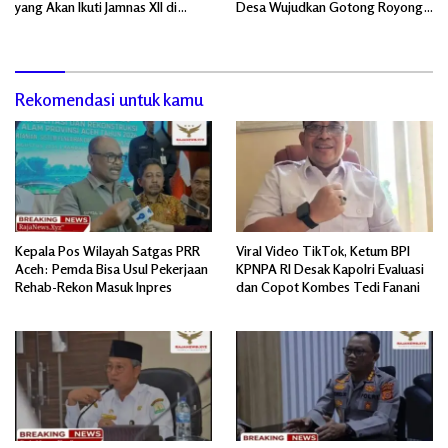
yang Akan Ikuti Jamnas XII di
Desa Wujudkan Gotong Royong,
Cibubur Jakarta Timur
Menghiasi Pintu Gerbang Masuk.
Rekomendasi untuk kamu
Kepala Pos Wilayah Satgas PRR
Viral Video TikTok, Ketum BPI
Aceh: Pemda Bisa Usul Pekerjaan
KPNPA RI Desak Kapolri Evaluasi
Rehab-Rekon Masuk Inpres
dan Copot Kombes Tedi Fanani