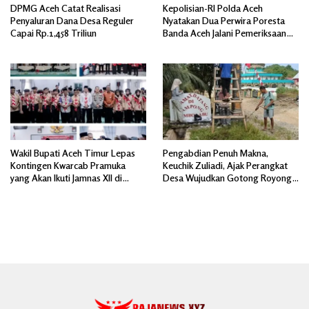
DPMG Aceh Catat Realisasi
Kepolisian-RI Polda Aceh
Penyaluran Dana Desa Reguler
Nyatakan Dua Perwira Poresta
Capai Rp.1,458 Triliun
Banda Aceh Jalani Pemeriksaan
Divpropam Mabes Polri
Wakil Bupati Aceh Timur Lepas
Pengabdian Penuh Makna,
Kontingen Kwarcab Pramuka
Keuchik Zuliadi, Ajak Perangkat
yang Akan Ikuti Jamnas XII di
Desa Wujudkan Gotong Royong,
Cibubur Jakarta Timur
Menghiasi Pintu Gerbang Masuk.