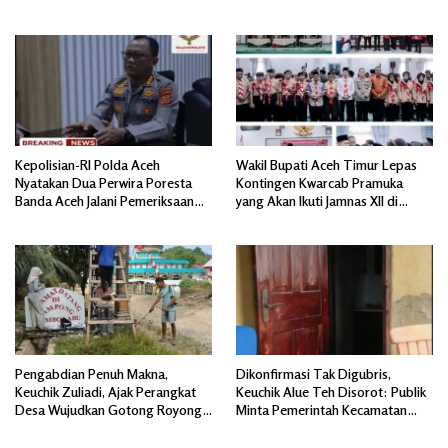
Kepolisian-RI Polda Aceh
Wakil Bupati Aceh Timur Lepas
Nyatakan Dua Perwira Poresta
Kontingen Kwarcab Pramuka
Banda Aceh Jalani Pemeriksaan
yang Akan Ikuti Jamnas XII di
Divpropam Mabes Polri
Cibubur Jakarta Timur
Pengabdian Penuh Makna,
Dikonfirmasi Tak Digubris,
Keuchik Zuliadi, Ajak Perangkat
Keuchik Alue Teh Disorot: Publik
Desa Wujudkan Gotong Royong,
Minta Pemerintah Kecamatan
Menghiasi Pintu Gerbang Masuk.
Bertindak, Jangan Memicu
Polemik Baru.