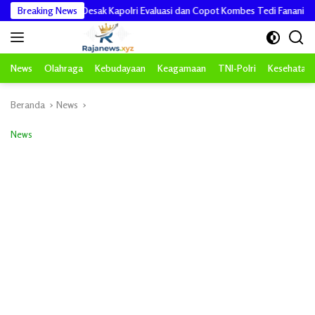
Langsung
 KPNPA RI Desak Kapolri Evaluasi dan Copot Kombes Tedi Fanani
Breaking News
DP
ke
konten
News
Olahraga
Kebudayaan
Keagamaan
TNI-Polri
Kesehatan
Beranda
News
News