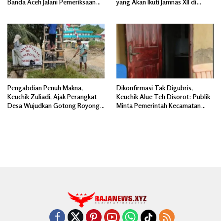
Banda Aceh Jalani Pemeriksaan
yang Akan Ikuti Jamnas XII di
Divpropam Mabes Polri
Cibubur Jakarta Timur
Pengabdian Penuh Makna,
Dikonfirmasi Tak Digubris,
Keuchik Zuliadi, Ajak Perangkat
Keuchik Alue Teh Disorot: Publik
Desa Wujudkan Gotong Royong,
Minta Pemerintah Kecamatan
Menghiasi Pintu Gerbang Masuk.
Bertindak, Jangan Memicu
Polemik Baru.