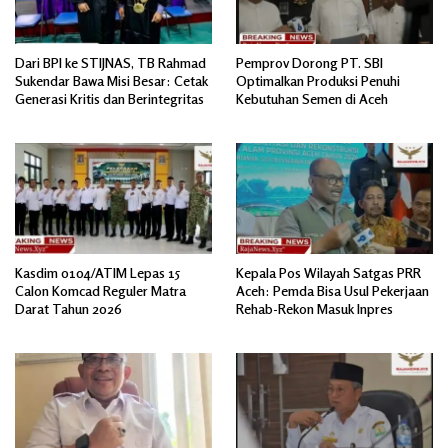
Dari BPI ke STIJNAS, TB Rahmad
Pemprov Dorong PT. SBI
Sukendar Bawa Misi Besar: Cetak
Optimalkan Produksi Penuhi
Generasi Kritis dan Berintegritas
Kebutuhan Semen di Aceh
Kasdim 0104/ATIM Lepas 15
Kepala Pos Wilayah Satgas PRR
Calon Komcad Reguler Matra
Aceh: Pemda Bisa Usul Pekerjaan
Darat Tahun 2026
Rehab-Rekon Masuk Inpres