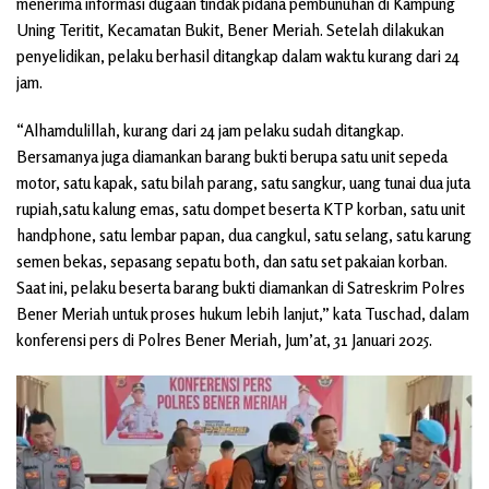
menerima informasi dugaan tindak pidana pembunuhan di Kampung
Uning Teritit, Kecamatan Bukit, Bener Meriah. Setelah dilakukan
penyelidikan, pelaku berhasil ditangkap dalam waktu kurang dari 24
jam.
“Alhamdulillah, kurang dari 24 jam pelaku sudah ditangkap.
Bersamanya juga diamankan barang bukti berupa satu unit sepeda
motor, satu kapak, satu bilah parang, satu sangkur, uang tunai dua juta
rupiah,satu kalung emas, satu dompet beserta KTP korban, satu unit
handphone, satu lembar papan, dua cangkul, satu selang, satu karung
semen bekas, sepasang sepatu both, dan satu set pakaian korban.
Saat ini, pelaku beserta barang bukti diamankan di Satreskrim Polres
Bener Meriah untuk proses hukum lebih lanjut,” kata Tuschad, dalam
konferensi pers di Polres Bener Meriah, Jum’at, 31 Januari 2025.