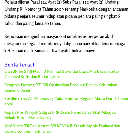
Pelaku dijerat Pasal 114 Ayat (2) Subs Pasal 112 Ayat (2) Undang-
Undang RI Nomor 35 Tahun 2009 tentang Narkotika dengan ancaman
pidana penjara seumur hidup atau pidana penjara paling singkat 6
tahun dan paling lama 20 tahun.
Kepolisian mengimbau masyarakat untuk terus berperan aktif
melaporkan segala bentuk penyalahgunaan narkotika demi menjaga
ketertiban dan keamanan di wilayah Lhokseumawe.
Berita Terkait
Dari BPI ke STIJNAS, TB Rahmad Sukendar Bawa Misi Besar: Cetak
Generasi Kritis dan Berintegritas
Pemprov Dorong PT. SBI Optimalkan Produksi Penuhi Kebutuhan
Semen di Aceh
Kasdim 0104/ATIM Lepas 15 Calon Komcad Reguler Matra Darat Tahun
2026
Kepala Pos Wilayah Satgas PRR Aceh: Pemda Bisa Usul Pekerjaan
Rehab-Rekon Masuk Inpres
Viral Video TikTok, Ketum BPI KPNPA RI Desak Kapolri Evaluasi dan
Copot Kombes Tedi Fanani