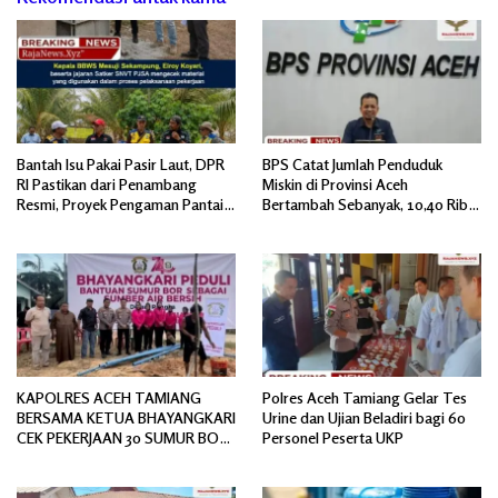
Bantah Isu Pakai Pasir Laut, DPR
BPS Catat Jumlah Penduduk
RI Pastikan dari Penambang
Miskin di Provinsi Aceh
Resmi, Proyek Pengaman Pantai
Bertambah Sebanyak, 10,40 Ribu
Mandiri Sejati Sudah Sesuai
Jiwa
Spesifikasi
KAPOLRES ACEH TAMIANG
Polres Aceh Tamiang Gelar Tes
BERSAMA KETUA BHAYANGKARI
Urine dan Ujian Beladiri bagi 60
CEK PEKERJAAN 30 SUMUR BOR
Personel Peserta UKP
BANTUAN AIR BERSIH