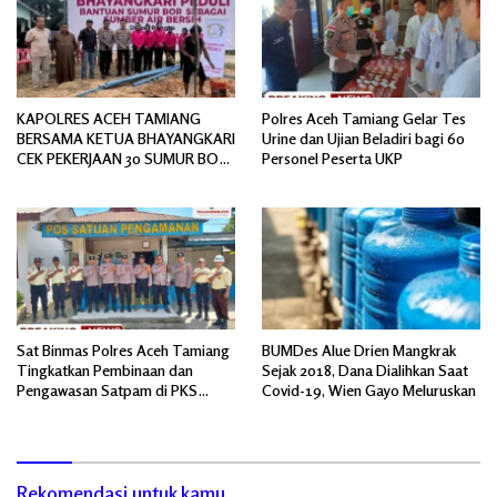
KAPOLRES ACEH TAMIANG
Polres Aceh Tamiang Gelar Tes
BERSAMA KETUA BHAYANGKARI
Urine dan Ujian Beladiri bagi 60
CEK PEKERJAAN 30 SUMUR BOR
Personel Peserta UKP
BANTUAN AIR BERSIH
Sat Binmas Polres Aceh Tamiang
BUMDes Alue Drien Mangkrak
Tingkatkan Pembinaan dan
Sejak 2018, Dana Dialihkan Saat
Pengawasan Satpam di PKS
Covid-19, Wien Gayo Meluruskan
PTPN IV Regional 6 Pulau Tiga
Rekomendasi untuk kamu