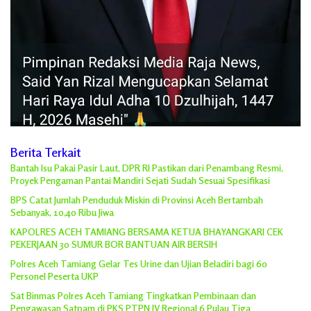
Berita Terkait
Bantah Isu Pakai Pasir Laut, DPR RI Pastikan dari Penambang Resmi,
Proyek Pengaman Pantai Mandiri Sejati Sudah Sesuai Spesifikasi
BPS Catat Jumlah Penduduk Miskin di Provinsi Aceh Bertambah
Sebanyak, 10,40 Ribu Jiwa
KAPOLRES ACEH TAMIANG BERSAMA KETUA BHAYANGKARI CEK
PEKERJAAN 30 SUMUR BOR BANTUAN AIR BERSIH
Polres Aceh Tamiang Gelar Tes Urine dan Ujian Beladiri bagi 60
Personel Peserta UKP
Sat Binmas Polres Aceh Tamiang Tingkatkan Pembinaan dan
Pengawasan Satpam di PKS PTPN IV Regional 6 Pulau Tiga