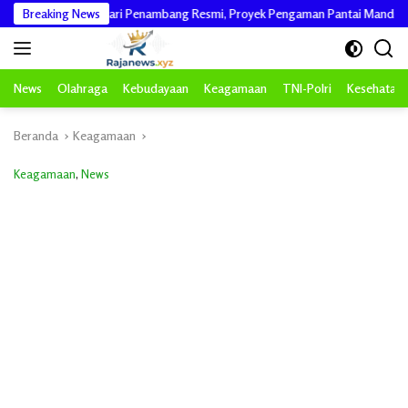
Langsung
Pastikan dari Penambang Resmi, Proyek Pengaman Pantai Mandiri Sejati Sudah 
Breaking News
ke
konten
News
Olahraga
Kebudayaan
Keagamaan
TNI-Polri
Kesehatan
Beranda
Keagamaan
Keagamaan
,
News