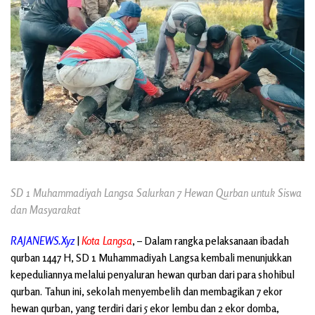
SD 1 Muhammadiyah Langsa Salurkan 7 Hewan Qurban untuk Siswa
dan Masyarakat
RAJANEWS.Xyz
|
Kota Langsa
, – Dalam rangka pelaksanaan ibadah
qurban 1447 H, SD 1 Muhammadiyah Langsa kembali menunjukkan
kepeduliannya melalui penyaluran hewan qurban dari para shohibul
qurban. Tahun ini, sekolah menyembelih dan membagikan 7 ekor
hewan qurban, yang terdiri dari 5 ekor lembu dan 2 ekor domba,