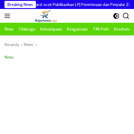
Langsung
aitul Mal Award 2026 Publikasikan LPJ Penerimaan dan Penyalur Zakat Asnaf 
Breaking News
ke
konten
News
Olahraga
Kebudayaan
Keagamaan
TNI-Polri
Kesehatan
Beranda
News
News