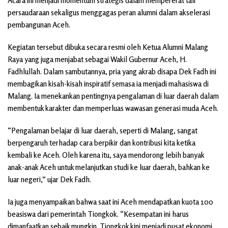
Acara ini menjadi momentum strategis dalam mempererat tali
persaudaraan sekaligus menggagas peran alumni dalam akselerasi
pembangunan Aceh.
Kegiatan tersebut dibuka secara resmi oleh Ketua Alumni Malang
Raya yang juga menjabat sebagai Wakil Gubernur Aceh, H.
Fadhlullah. Dalam sambutannya, pria yang akrab disapa Dek Fadh ini
membagikan kisah-kisah inspiratif semasa ia menjadi mahasiswa di
Malang. Ia menekankan pentingnya pengalaman di luar daerah dalam
membentuk karakter dan memperluas wawasan generasi muda Aceh.
“Pengalaman belajar di luar daerah, seperti di Malang, sangat
berpengaruh terhadap cara berpikir dan kontribusi kita ketika
kembali ke Aceh. Oleh karena itu, saya mendorong lebih banyak
anak-anak Aceh untuk melanjutkan studi ke luar daerah, bahkan ke
luar negeri,” ujar Dek Fadh.
Ia juga menyampaikan bahwa saat ini Aceh mendapatkan kuota 100
beasiswa dari pemerintah Tiongkok. “Kesempatan ini harus
dimanfaatkan sebaik mungkin. Tiongkok kini menjadi pusat ekonomi