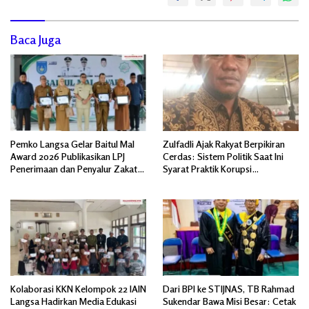
Baca Juga
Pemko Langsa Gelar Baitul Mal
Zulfadli Ajak Rakyat Berpikiran
Award 2026 Publikasikan LPJ
Cerdas: Sistem Politik Saat Ini
Penerimaan dan Penyalur Zakat
Syarat Praktik Korupsi
Asnaf Fakir Miskin
Terorganisir
Kolaborasi KKN Kelompok 22 IAIN
Dari BPI ke STIJNAS, TB Rahmad
Langsa Hadirkan Media Edukasi
Sukendar Bawa Misi Besar: Cetak