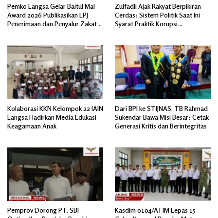
Pemko Langsa Gelar Baitul Mal
Zulfadli Ajak Rakyat Berpikiran
Award 2026 Publikasikan LPJ
Cerdas: Sistem Politik Saat Ini
Penerimaan dan Penyalur Zakat
Syarat Praktik Korupsi
Asnaf Fakir Miskin
Terorganisir
Kolaborasi KKN Kelompok 22 IAIN
Dari BPI ke STIJNAS, TB Rahmad
Langsa Hadirkan Media Edukasi
Sukendar Bawa Misi Besar: Cetak
Keagamaan Anak
Generasi Kritis dan Berintegritas
Pemprov Dorong PT. SBI
Kasdim 0104/ATIM Lepas 15