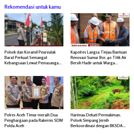
Rekomendasi untuk kamu
Polsek dan Koramil Peureulak
Kapolres Langsa Tinjau Bantuan
Barat Perkuat Semangat
Renovasi Sumur Bor, 40 Titik Air
Kebangsaan Lewat Pemasangan
Bersih Hadir untuk Warga
Bendera Merah Putih
Pascabanjir
Polres Aceh Timur meraih Dua
Harimau Dekati Permukiman,
Penghargaan pada Rakernis SDM
Polsek Simpang Jernih
Polda Aceh
Berkoordinasi dengan BKSDA
dan Imbau Warga Tingkatkan