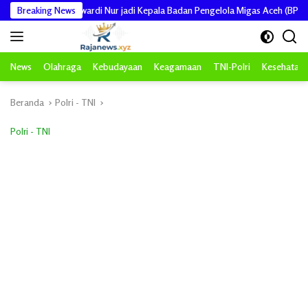
Langsung
M Lantik Mawardi Nur jadi Kepala Badan Pengelola Migas Aceh (BPMA)
Breaking News
ke
konten
News
Olahraga
Kebudayaan
Keagamaan
TNI-Polri
Kesehatan
Beranda
Polri - TNI
Polri - TNI