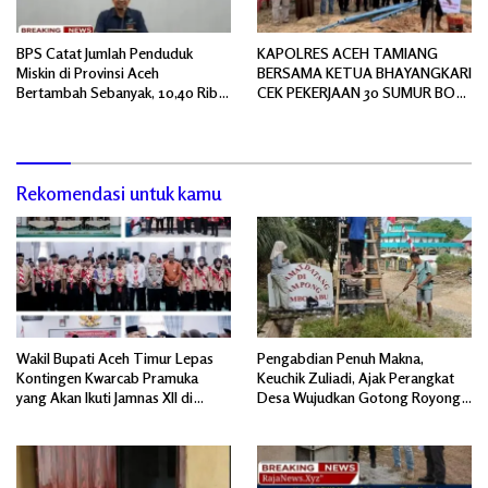
BPS Catat Jumlah Penduduk
KAPOLRES ACEH TAMIANG
Miskin di Provinsi Aceh
BERSAMA KETUA BHAYANGKARI
Bertambah Sebanyak, 10,40 Ribu
CEK PEKERJAAN 30 SUMUR BOR
Jiwa
BANTUAN AIR BERSIH
Rekomendasi untuk kamu
Wakil Bupati Aceh Timur Lepas
Pengabdian Penuh Makna,
Kontingen Kwarcab Pramuka
Keuchik Zuliadi, Ajak Perangkat
yang Akan Ikuti Jamnas XII di
Desa Wujudkan Gotong Royong,
Cibubur Jakarta Timur
Menghiasi Pintu Gerbang Masuk.