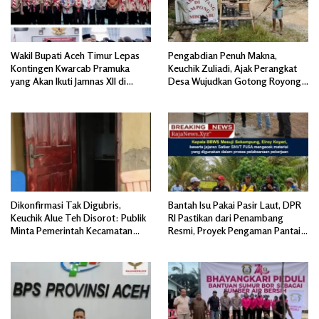
Wakil Bupati Aceh Timur Lepas
Pengabdian Penuh Makna,
Kontingen Kwarcab Pramuka
Keuchik Zuliadi, Ajak Perangkat
yang Akan Ikuti Jamnas XII di
Desa Wujudkan Gotong Royong,
Cibubur Jakarta Timur
Menghiasi Pintu Gerbang Masuk.
Dikonfirmasi Tak Digubris,
Bantah Isu Pakai Pasir Laut, DPR
Keuchik Alue Teh Disorot: Publik
RI Pastikan dari Penambang
Minta Pemerintah Kecamatan
Resmi, Proyek Pengaman Pantai
Bertindak, Jangan Memicu
Mandiri Sejati Sudah Sesuai
Polemik Baru.
Spesifikasi