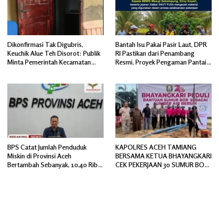
Dikonfirmasi Tak Digubris,
Bantah Isu Pakai Pasir Laut, DPR
Keuchik Alue Teh Disorot: Publik
RI Pastikan dari Penambang
Minta Pemerintah Kecamatan
Resmi, Proyek Pengaman Pantai
Bertindak, Jangan Memicu
Mandiri Sejati Sudah Sesuai
Polemik Baru.
Spesifikasi
BPS Catat Jumlah Penduduk
KAPOLRES ACEH TAMIANG
Miskin di Provinsi Aceh
BERSAMA KETUA BHAYANGKARI
Bertambah Sebanyak, 10,40 Ribu
CEK PEKERJAAN 30 SUMUR BOR
Jiwa
BANTUAN AIR BERSIH