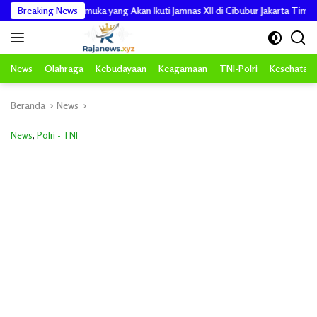
Langsung
amuka yang Akan Ikuti Jamnas XII di Cibubur Jakarta Timur
Breaking News
Pengabd
ke
konten
News
Olahraga
Kebudayaan
Keagamaan
TNI-Polri
Kesehatan
Beranda
News
News
,
Polri - TNI