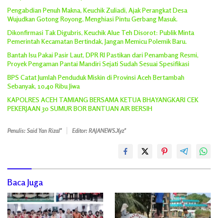
Pengabdian Penuh Makna, Keuchik Zuliadi, Ajak Perangkat Desa
Wujudkan Gotong Royong, Menghiasi Pintu Gerbang Masuk.
Dikonfirmasi Tak Digubris, Keuchik Alue Teh Disorot: Publik Minta
Pemerintah Kecamatan Bertindak, Jangan Memicu Polemik Baru.
Bantah Isu Pakai Pasir Laut, DPR RI Pastikan dari Penambang Resmi,
Proyek Pengaman Pantai Mandiri Sejati Sudah Sesuai Spesifikasi
BPS Catat Jumlah Penduduk Miskin di Provinsi Aceh Bertambah
Sebanyak, 10,40 Ribu Jiwa
KAPOLRES ACEH TAMIANG BERSAMA KETUA BHAYANGKARI CEK
PEKERJAAN 30 SUMUR BOR BANTUAN AIR BERSIH
Penulis: Said Yan Rizal"
Editor: RAJANEWS.Xyz"
Baca Juga