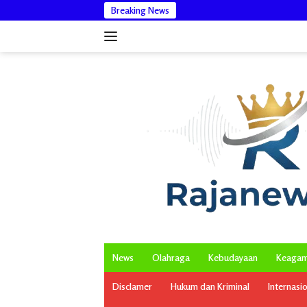
Langsung
Breaking News
ke
konten
News
Olahraga
Kebudayaan
Keaga
Disclamer
Hukum dan Kriminal
Internasi