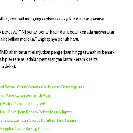
Wilen, kembali mengungkapkan rasa syukur dan harapannya.
dak percaya. TNI benar-benar hadir dan peduli kepada masyarakat
ua kebaikan mereka,” ungkapnya penuh haru.
D akan terus melanjutkan pengerjaan hingga rumah ini benar-
lah plesterisasi adalah pemasangan lantai keramik serta
tu dekat.
 Besar: Cetak Generasi Kritis dan Berintegritas
uhi Kebutuhan Semen di Aceh
r Matra Darat Tahun 2026
Usul Pekerjaan Rehab-Rekon Masuk Inpres
olri Evaluasi dan Copot Kombes Tedi Fanani
eguler Capai Rp.1,458 Triliun