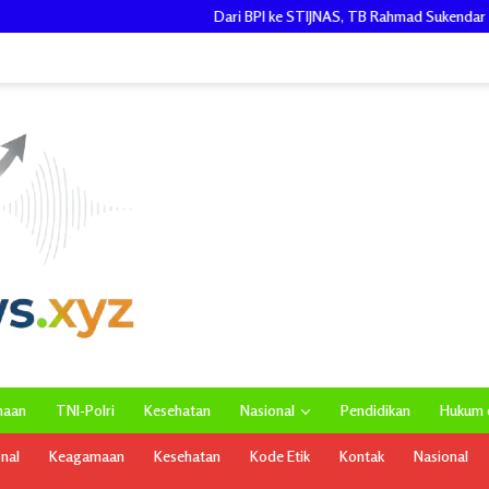
Dari BPI ke STIJNAS, TB Rahmad Sukendar Bawa Misi Besar: Cetak 
maan
TNI-Polri
Kesehatan
Nasional
Pendidikan
Hukum d
onal
Keagamaan
Kesehatan
Kode Etik
Kontak
Nasional