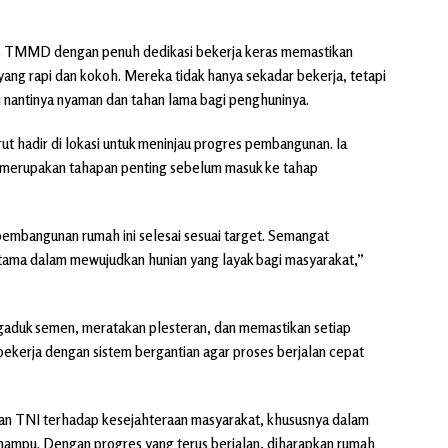
as TMMD dengan penuh dedikasi bekerja keras memastikan
yang rapi dan kokoh. Mereka tidak hanya sekadar bekerja, tetapi
i nantinya nyaman dan tahan lama bagi penghuninya.
rut hadir di lokasi untuk meninjau progres pembangunan. Ia
i merupakan tahapan penting sebelum masuk ke tahap
embangunan rumah ini selesai sesuai target. Semangat
tama dalam mewujudkan hunian yang layak bagi masyarakat,”
ngaduk semen, meratakan plesteran, dan memastikan setiap
kerja dengan sistem bergantian agar proses berjalan cepat
an TNI terhadap kesejahteraan masyarakat, khususnya dalam
mampu. Dengan progres yang terus berjalan, diharapkan rumah