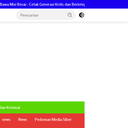
Generasi Kritis dan Berintegritas
Pemprov Dorong PT. SBI Optima
an Kriminal
news
News
Pedoman Media Siber