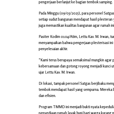
pengerjaan berlanjut ke bagian tembok samping.
Pada Minggu (09/03/2025), para personel Satg
setiap sudut bangunan mendapat hasil plesteran 
juga memastikan kualitas bangunan agar rumah in
Pasiter Kodim 0104/Atim, Lettu Kav. M. Irwan, tu
menyampaikan bahwa pengerjaan plesterisasi in
penyelesaian akhir.
“Kami terus berupaya semaksimal mungkin agar p
kebersamaan dan gotong royong menjadi kunci u
ujar Lettu Kav. M. Irwan.
Di lokasi, tampak personel Satgas berjibaku me
tembok mendapat hasil yang sempurna. Mereka be
dan efisien.
Program TMMD ini menjadi bukti nyata kepeduli
penyediaan rumah layak huni bagi warga kurang 