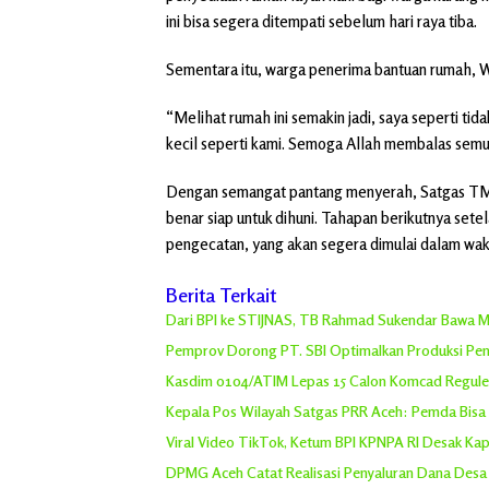
ini bisa segera ditempati sebelum hari raya tiba.
Sementara itu, warga penerima bantuan rumah, 
“Melihat rumah ini semakin jadi, saya seperti ti
kecil seperti kami. Semoga Allah membalas sem
Dengan semangat pantang menyerah, Satgas TMM
benar siap untuk dihuni. Tahapan berikutnya sete
pengecatan, yang akan segera dimulai dalam wak
Berita Terkait
Dari BPI ke STIJNAS, TB Rahmad Sukendar Bawa Misi
Pemprov Dorong PT. SBI Optimalkan Produksi Pen
Kasdim 0104/ATIM Lepas 15 Calon Komcad Regule
Kepala Pos Wilayah Satgas PRR Aceh: Pemda Bisa 
Viral Video TikTok, Ketum BPI KPNPA RI Desak Kap
DPMG Aceh Catat Realisasi Penyaluran Dana Desa R