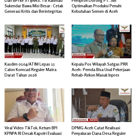
Dari BPI ke STIJNAS, TB Rahmad
Pemprov Dorong PT. SBI
Sukendar Bawa Misi Besar: Cetak
Optimalkan Produksi Penuhi
Generasi Kritis dan Berintegritas
Kebutuhan Semen di Aceh
Kasdim 0104/ATIM Lepas 15
Kepala Pos Wilayah Satgas PRR
Calon Komcad Reguler Matra
Aceh: Pemda Bisa Usul Pekerjaan
Darat Tahun 2026
Rehab-Rekon Masuk Inpres
Viral Video TikTok, Ketum BPI
DPMG Aceh Catat Realisasi
KPNPA RI Desak Kapolri Evaluasi
Penyaluran Dana Desa Reguler