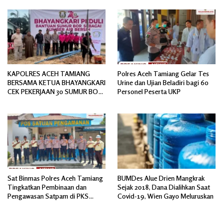
Spesifikasi
KAPOLRES ACEH TAMIANG
Polres Aceh Tamiang Gelar Tes
BERSAMA KETUA BHAYANGKARI
Urine dan Ujian Beladiri bagi 60
CEK PEKERJAAN 30 SUMUR BOR
Personel Peserta UKP
BANTUAN AIR BERSIH
Sat Binmas Polres Aceh Tamiang
BUMDes Alue Drien Mangkrak
Tingkatkan Pembinaan dan
Sejak 2018, Dana Dialihkan Saat
Pengawasan Satpam di PKS
Covid-19, Wien Gayo Meluruskan
PTPN IV Regional 6 Pulau Tiga