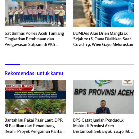
Sat Binmas Polres Aceh Tamiang
BUMDes Alue Drien Mangkrak
Tingkatkan Pembinaan dan
Sejak 2018, Dana Dialihkan Saat
Pengawasan Satpam di PKS
Covid-19, Wien Gayo Meluruskan
PTPN IV Regional 6 Pulau Tiga
Rekomendasi untuk kamu
Bantah Isu Pakai Pasir Laut, DPR
BPS Catat Jumlah Penduduk
RI Pastikan dari Penambang
Miskin di Provinsi Aceh
Resmi, Proyek Pengaman Pantai
Bertambah Sebanyak, 10,40 Ribu
Mandiri Sejati Sudah Sesuai
Jiwa