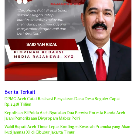
Berita Terkait
DPMG Aceh Catat Realisasi Penyaluran Dana Desa Reguler Capai
Rp.1,458 Triliun
Kepolisian-RI Polda Aceh Nyatakan Dua Perwira Poresta Banda Aceh
Jalani Pemeriksaan Divpropam Mabes Polri
Wakil Bupati Aceh Timur Lepas Kontingen Kwarcab Pramuka yang Akan
Ikuti Jamnas XII di Cibubur Jakarta Timur