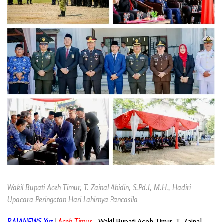
Wakil Bupati Aceh Timur, T. Zainal Abidin, S.Pd.I, M.H., Hadiri
Upacara Peringatan Hari Lahirnya Pancasila
RAJANEWS.Xyz
|
Aceh Timur
– Wakil Bupati Aceh Timur, T. Zainal