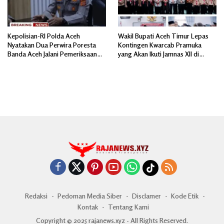
Kepolisian-RI Polda Aceh
Wakil Bupati Aceh Timur Lepas
Nyatakan Dua Perwira Poresta
Kontingen Kwarcab Pramuka
Banda Aceh Jalani Pemeriksaan
yang Akan Ikuti Jamnas XII di
Divpropam Mabes Polri
Cibubur Jakarta Timur
Redaksi
Pedoman Media Siber
Disclamer
Kode Etik
Kontak
Tentang Kami
Copyright © 2025 rajanews.xyz - All Rights Reserved.