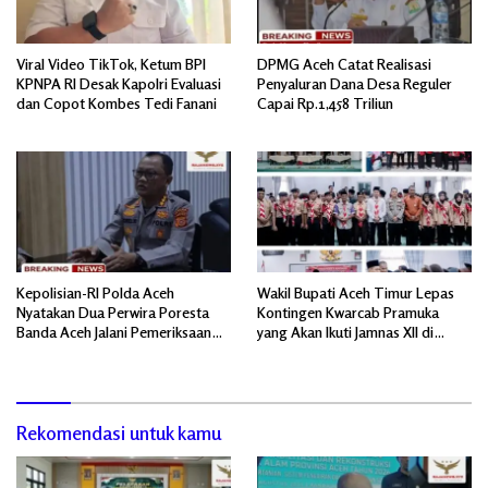
Viral Video TikTok, Ketum BPI
DPMG Aceh Catat Realisasi
KPNPA RI Desak Kapolri Evaluasi
Penyaluran Dana Desa Reguler
dan Copot Kombes Tedi Fanani
Capai Rp.1,458 Triliun
Kepolisian-RI Polda Aceh
Wakil Bupati Aceh Timur Lepas
Nyatakan Dua Perwira Poresta
Kontingen Kwarcab Pramuka
Banda Aceh Jalani Pemeriksaan
yang Akan Ikuti Jamnas XII di
Divpropam Mabes Polri
Cibubur Jakarta Timur
Rekomendasi untuk kamu