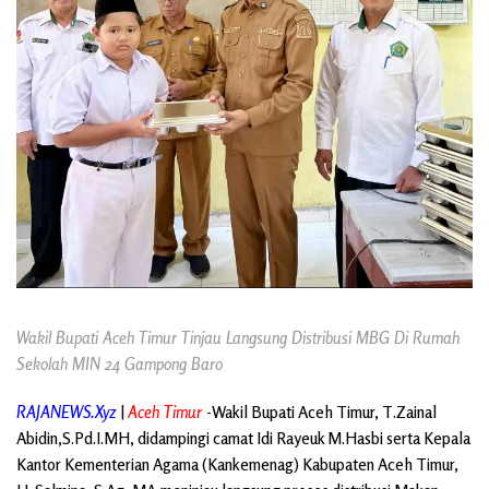
Wakil Bupati Aceh Timur Tinjau Langsung Distribusi MBG Di Rumah
Sekolah MIN 24 Gampong Baro
RAJANEWS.Xyz
|
Aceh Timur
-Wakil Bupati Aceh Timur, T.Zainal
Abidin,S.Pd.I.MH, didampingi camat Idi Rayeuk M.Hasbi serta Kepala
Kantor Kementerian Agama (Kankemenag) Kabupaten Aceh Timur,