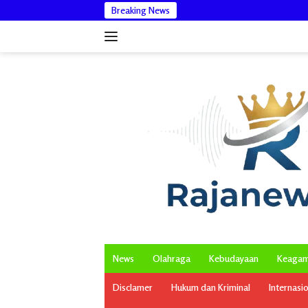
Langsung
Breaking News
Pengabdian Penuh Makna,
ke
konten
News
Olahraga
Kebudayaan
Keaga
Disclamer
Hukum dan Kriminal
Internasi