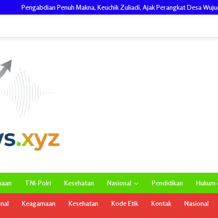
 Keuchik Zuliadi, Ajak Perangkat Desa Wujudkan Gotong Royong, Menghiasi
maan
TNI-Polri
Kesehatan
Nasional
Pendidikan
Hukum d
onal
Keagamaan
Kesehatan
Kode Etik
Kontak
Nasional