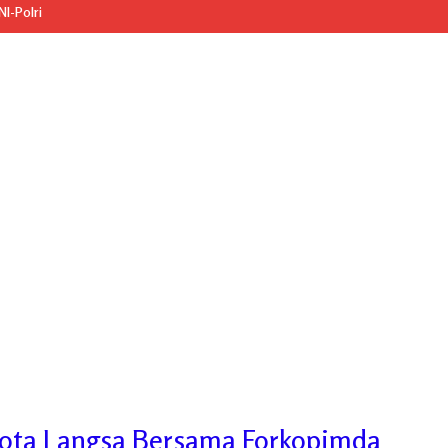
I-Polri
kota Langsa Bersama Forkopimda