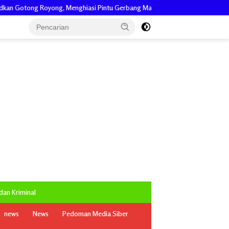
 Pintu Gerbang Masuk.
Dikonfirmasi Tak Digubris, Keuchik Alue Te
an Kriminal
news
News
Pedoman Media Siber