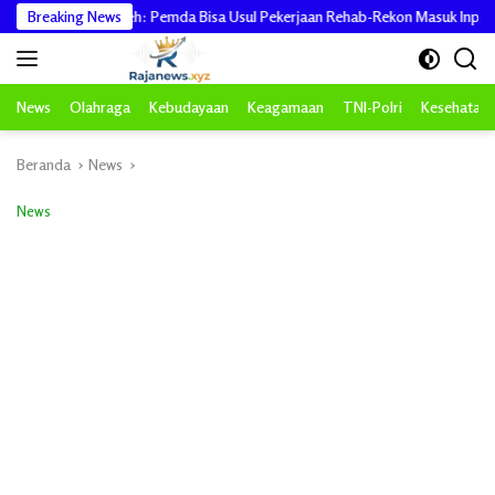
Langsung
tgas PRR Aceh: Pemda Bisa Usul Pekerjaan Rehab-Rekon Masuk Inpres
Breaking News
ke
konten
News
Olahraga
Kebudayaan
Keagamaan
TNI-Polri
Kesehatan
Beranda
News
News