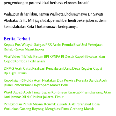
pengembangan potensi lokal berbasis ekonomi kreatif.
Walaupun di hari libur, namun Walikota Lhokseumawe Dr. Sayuti
Abubakar, SH., MH juga tidak pernah berhenti bekerja keras demi
kemaslahatan Kota Lhokseumawe kedepannya.
Berita Terkait
Kepala Pos Wilayah Satgas PRR Aceh: Pemda Bisa Usul Pekerjaan
Rehab-Rekon Masuk Inpres
Viral Video TikTok, Ketum BPI KPNPA RI Desak Kapolri Evaluasi dan
Copot Kombes Tedi Fanani
DPMG Aceh Catat Realisasi Penyaluran Dana Desa Reguler Capai
Rp.1,458 Triliun
Kepolisian-RI Polda Aceh Nyatakan Dua Perwira Poresta Banda Aceh
Jalani Pemeriksaan Divpropam Mabes Polri
Wakil Bupati Aceh Timur Lepas Kontingen Kwarcab Pramuka yang Akan
Ikuti Jamnas XII di Cibubur Jakarta Timur
Pengabdian Penuh Makna, Keuchik Zuliadi, Ajak Perangkat Desa
Wujudkan Gotong Royong, Menghiasi Pintu Gerbang Masuk.