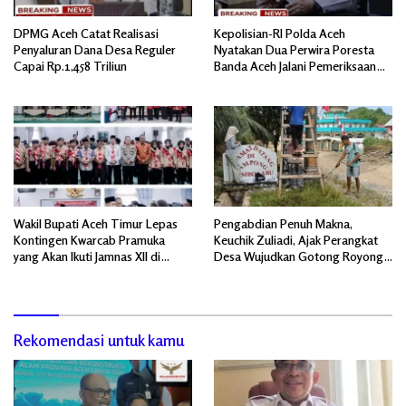
DPMG Aceh Catat Realisasi
Kepolisian-RI Polda Aceh
Penyaluran Dana Desa Reguler
Nyatakan Dua Perwira Poresta
Capai Rp.1,458 Triliun
Banda Aceh Jalani Pemeriksaan
Divpropam Mabes Polri
Wakil Bupati Aceh Timur Lepas
Pengabdian Penuh Makna,
Kontingen Kwarcab Pramuka
Keuchik Zuliadi, Ajak Perangkat
yang Akan Ikuti Jamnas XII di
Desa Wujudkan Gotong Royong,
Cibubur Jakarta Timur
Menghiasi Pintu Gerbang Masuk.
Rekomendasi untuk kamu