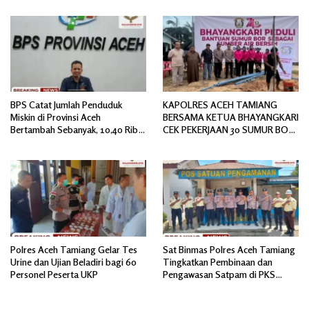
Polemik Baru.
Spesifikasi
BPS Catat Jumlah Penduduk
KAPOLRES ACEH TAMIANG
Miskin di Provinsi Aceh
BERSAMA KETUA BHAYANGKARI
Bertambah Sebanyak, 10,40 Ribu
CEK PEKERJAAN 30 SUMUR BOR
Jiwa
BANTUAN AIR BERSIH
Polres Aceh Tamiang Gelar Tes
Sat Binmas Polres Aceh Tamiang
Urine dan Ujian Beladiri bagi 60
Tingkatkan Pembinaan dan
Personel Peserta UKP
Pengawasan Satpam di PKS
PTPN IV Regional 6 Pulau Tiga