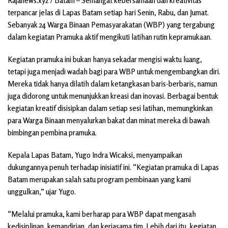
Rajanews.xyz / Batam – Semangat kebersamaan dan kreativitas
terpancar jelas di Lapas Batam setiap hari Senin, Rabu, dan Jumat.
Sebanyak 24 Warga Binaan Pemasyarakatan (WBP) yang tergabung
dalam kegiatan Pramuka aktif mengikuti latihan rutin kepramukaan.
Kegiatan pramuka ini bukan hanya sekadar mengisi waktu luang,
tetapi juga menjadi wadah bagi para WBP untuk mengembangkan diri.
Mereka tidak hanya dilatih dalam ketangkasan baris-berbaris, namun
juga didorong untuk menunjukkan kreasi dan inovasi. Berbagai bentuk
kegiatan kreatif disisipkan dalam setiap sesi latihan, memungkinkan
para Warga Binaan menyalurkan bakat dan minat mereka di bawah
bimbingan pembina pramuka.
Kepala Lapas Batam, Yugo Indra Wicaksi, menyampaikan
dukungannya penuh terhadap inisiatif ini. “Kegiatan pramuka di Lapas
Batam merupakan salah satu program pembinaan yang kami
unggulkan,” ujar Yugo.
“Melalui pramuka, kami berharap para WBP dapat mengasah
kedisiplinan, kemandirian, dan kerjasama tim. Lebih dari itu, kegiatan