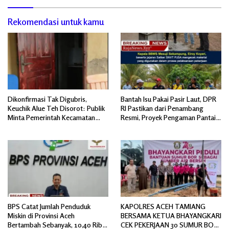
Rekomendasi untuk kamu
Dikonfirmasi Tak Digubris,
Bantah Isu Pakai Pasir Laut, DPR
Keuchik Alue Teh Disorot: Publik
RI Pastikan dari Penambang
Minta Pemerintah Kecamatan
Resmi, Proyek Pengaman Pantai
Bertindak, Jangan Memicu
Mandiri Sejati Sudah Sesuai
Polemik Baru.
Spesifikasi
BPS Catat Jumlah Penduduk
KAPOLRES ACEH TAMIANG
Miskin di Provinsi Aceh
BERSAMA KETUA BHAYANGKARI
Bertambah Sebanyak, 10,40 Ribu
CEK PEKERJAAN 30 SUMUR BOR