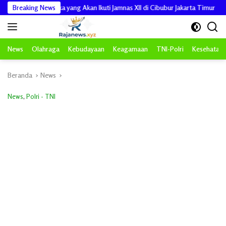
Langsung
uka yang Akan Ikuti Jamnas XII di Cibubur Jakarta Timur
Breaking News
Pengabdi
ke
konten
News
Olahraga
Kebudayaan
Keagamaan
TNI-Polri
Kesehatan
Beranda
News
News
,
Polri - TNI