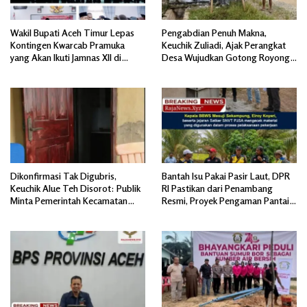
Wakil Bupati Aceh Timur Lepas
Pengabdian Penuh Makna,
Kontingen Kwarcab Pramuka
Keuchik Zuliadi, Ajak Perangkat
yang Akan Ikuti Jamnas XII di
Desa Wujudkan Gotong Royong,
Cibubur Jakarta Timur
Menghiasi Pintu Gerbang Masuk.
Dikonfirmasi Tak Digubris,
Bantah Isu Pakai Pasir Laut, DPR
Keuchik Alue Teh Disorot: Publik
RI Pastikan dari Penambang
Minta Pemerintah Kecamatan
Resmi, Proyek Pengaman Pantai
Bertindak, Jangan Memicu
Mandiri Sejati Sudah Sesuai
Polemik Baru.
Spesifikasi