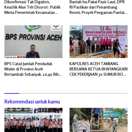
Dikonfirmasi Tak Digubris,
Bantah Isu Pakai Pasir Laut, DPR
Keuchik Alue Teh Disorot: Publik
RI Pastikan dari Penambang
Minta Pemerintah Kecamatan
Resmi, Proyek Pengaman Pantai
Bertindak, Jangan Memicu
Mandiri Sejati Sudah Sesuai
Polemik Baru.
Spesifikasi
BPS Catat Jumlah Penduduk
KAPOLRES ACEH TAMIANG
Miskin di Provinsi Aceh
BERSAMA KETUA BHAYANGKARI
Bertambah Sebanyak, 10,40 Ribu
CEK PEKERJAAN 30 SUMUR BOR
Jiwa
BANTUAN AIR BERSIH
Rekomendasi untuk kamu