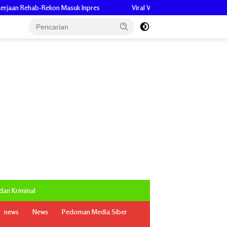
 Inpres
Viral Video TikTok, Ketum BPI KPNPA RI Desak Kapolri Eva
an Kriminal
news
News
Pedoman Media Siber