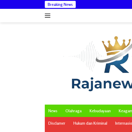
Langsung
Breaking News
Kepala P
ke
konten
News
Olahraga
Kebudayaan
Keaga
Disclamer
Hukum dan Kriminal
Internasi