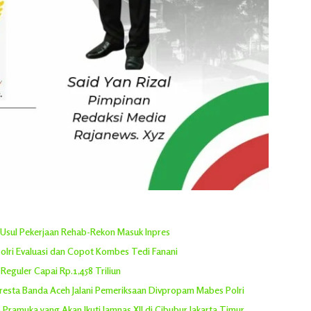
Usul Pekerjaan Rehab-Rekon Masuk Inpres
olri Evaluasi dan Copot Kombes Tedi Fanani
eguler Capai Rp.1,458 Triliun
oresta Banda Aceh Jalani Pemeriksaan Divpropam Mabes Polri
Pramuka yang Akan Ikuti Jamnas XII di Cibubur Jakarta Timur