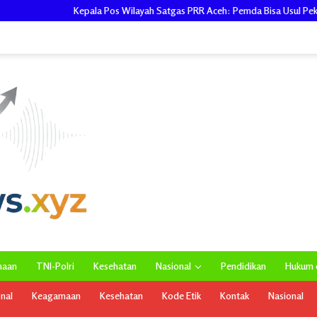
os Wilayah Satgas PRR Aceh: Pemda Bisa Usul Pekerjaan Rehab-Rekon Masuk
maan
TNI-Polri
Kesehatan
Nasional
Pendidikan
Hukum d
onal
Keagamaan
Kesehatan
Kode Etik
Kontak
Nasional