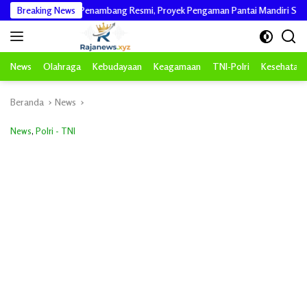
Langsung
n dari Penambang Resmi, Proyek Pengaman Pantai Mandiri Sejati Sudah Sesuai 
Breaking News
ke
konten
News
Olahraga
Kebudayaan
Keagamaan
TNI-Polri
Kesehatan
Beranda
News
News
,
Polri - TNI