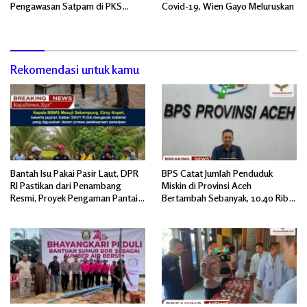
Pengawasan Satpam di PKS
Covid-19, Wien Gayo Meluruskan
PTPN IV Regional 6 Pulau Tiga
Rekomendasi untuk kamu
Bantah Isu Pakai Pasir Laut, DPR
BPS Catat Jumlah Penduduk
RI Pastikan dari Penambang
Miskin di Provinsi Aceh
Resmi, Proyek Pengaman Pantai
Bertambah Sebanyak, 10,40 Ribu
Mandiri Sejati Sudah Sesuai
Jiwa
Spesifikasi