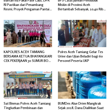
Bantah Isu Pakai Pasir Laut, DPR
BPS Catat Jumlah Penduduk
RI Pastikan dari Penambang
Miskin di Provinsi Aceh
Resmi, Proyek Pengaman Pantai
Bertambah Sebanyak, 10,40 Ribu
Mandiri Sejati Sudah Sesuai
Jiwa
Spesifikasi
KAPOLRES ACEH TAMIANG
Polres Aceh Tamiang Gelar Tes
BERSAMA KETUA BHAYANGKARI
Urine dan Ujian Beladiri bagi 60
CEK PEKERJAAN 30 SUMUR BOR
Personel Peserta UKP
BANTUAN AIR BERSIH
Sat Binmas Polres Aceh Tamiang
BUMDes Alue Drien Mangkrak
Tingkatkan Pembinaan dan
Sejak 2018, Dana Dialihkan Saat