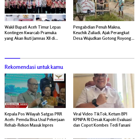
Wakil Bupati Aceh Timur Lepas
Pengabdian Penuh Makna,
Kontingen Kwarcab Pramuka
Keuchik Zuliadi, Ajak Perangkat
yang Akan Ikuti Jamnas XII di
Desa Wujudkan Gotong Royong,
Cibubur Jakarta Timur
Menghiasi Pintu Gerbang Masuk.
Rekomendasi untuk kamu
Kepala Pos Wilayah Satgas PRR
Viral Video TikTok, Ketum BPI
Aceh: Pemda Bisa Usul Pekerjaan
KPNPA RI Desak Kapolri Evaluasi
Rehab-Rekon Masuk Inpres
dan Copot Kombes Tedi Fanani