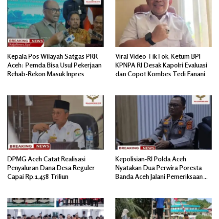
Kepala Pos Wilayah Satgas PRR
Viral Video TikTok, Ketum BPI
Aceh: Pemda Bisa Usul Pekerjaan
KPNPA RI Desak Kapolri Evaluasi
Rehab-Rekon Masuk Inpres
dan Copot Kombes Tedi Fanani
DPMG Aceh Catat Realisasi
Kepolisian-RI Polda Aceh
Penyaluran Dana Desa Reguler
Nyatakan Dua Perwira Poresta
Capai Rp.1,458 Triliun
Banda Aceh Jalani Pemeriksaan
Divpropam Mabes Polri